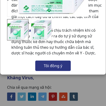
đăng trên website
vietnammedical.vn
nhằm mục
đích cung cấp các thông tin cho thành viên tham
gia một cách đầy đủ & chính xác các đặc tính của
sản phẩm.
VN Medical
sẽ
KHÔNG
chịu trách nhiệm khi có
bất kỳ hậu quả nào xảy ra do tự ý sử dụng sử
dụng thuốc kê đơn hay thuốc chữa bệnh mà
không tuân thủ theo sự hướng dẫn của bác sĩ,
CEPHALEXIN 500MG H100VNA VIDIPHA
dược sĩ hoặc người có chuyên môn về Y - Dược.
NSX:
Vidipha
Tôi đồng ý
Nhóm hàng:
Kháng Sinh - Kháng Nấm -
Kháng Virus,
Chia sẻ qua mạng xã hội: