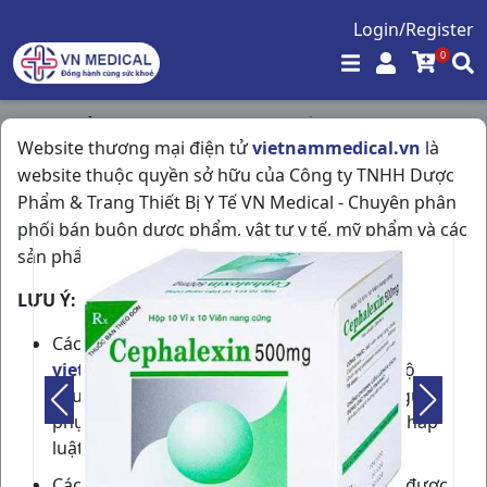
Login/Register
0
Trang chủ
/
Kháng Sinh - Kháng Nấm - Kháng Virus
/
Website thương mại điện tử
vietnammedical.vn
là
Cephalexin 500mg H100vna Vidipha
website thuộc quyền sở hữu của Công ty TNHH Dược
Phẩm & Trang Thiết Bị Y Tế VN Medical - Chuyên phân
phối bán buôn dược phẩm, vật tư y tế, mỹ phẩm và các
sản phẩm được phép lưu hành tại Việt Nam.
LƯU Ý:
Các thành viên tham gia cộng đồng
vietnammedical.vn
cần phải có đủ trình độ
chuyên môn về dược phẩm hoặc phải có người
phụ trách chuyên môn theo quy định của pháp
luật.
Các thông tin về sản phẩm, giá bán, ưu đãi được