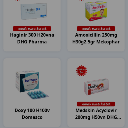
Haginir 300 H20vna
Amoxicillin 250mg
DHG Pharma
H30g2.5gr Mekophar
Doxy 100 H100v
Medskin Acyclovir
Domesco
200mg H50vn DHG
Pharma