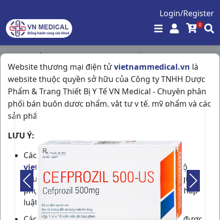
Login/Register
0
Trang chủ
/
Kháng Sinh - Kháng Nấm - Kháng Virus
/
Website thương mại điện tử
vietnammedical.vn
là
Cefprozil 500mg H10v US Pharma USA
website thuộc quyền sở hữu của Công ty TNHH Dược
Phẩm & Trang Thiết Bị Y Tế VN Medical - Chuyên phân
phối bán buôn dược phẩm, vật tư y tế, mỹ phẩm và các
sản phẩm được phép lưu hành tại Việt Nam.
LƯU Ý:
Các thành viên tham gia cộng đồng
vietnammedical.vn
cần phải có đủ trình độ
chuyên môn về dược phẩm hoặc phải có người
phụ trách chuyên môn theo quy định của pháp
luật.
Các thông tin về sản phẩm, giá bán, ưu đãi được