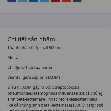
Chi tiết sản phẩm
Thành phần Cefprozil 500mg.
Mô tả:
Chỉ định:Theo toa bác sĩ
Viêmtai giữa cấp tính (AOM)
Điều trị AOM gây ra bởi Streptococcus
pneumoniae,Haemophilus influenzae (kể cả chủng
sinh beta-lactamase), hoặc Moraxellacatarrhalis
(kể cả chủng sinh beta -lactamase) [Lưu ý: cefprozil
không có hoạttính chống lại Haemophilus