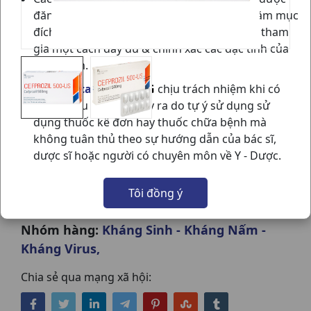
đăng trên website
vietnammedical.vn
nhằm mục
đích cung cấp các thông tin cho thành viên tham
gia một cách đầy đủ & chính xác các đặc tính của
sản phẩm.
VN Medical
sẽ
KHÔNG
chịu trách nhiệm khi có
bất kỳ hậu quả nào xảy ra do tự ý sử dụng sử
dụng thuốc kê đơn hay thuốc chữa bệnh mà
không tuân thủ theo sự hướng dẫn của bác sĩ,
CEFPROZIL 500MG H10V US PHARMA
dược sĩ hoặc người có chuyên môn về Y - Dược.
USA
Tôi đồng ý
NSX:
US Pharma USA
Nhóm hàng:
Kháng Sinh - Kháng Nấm -
Kháng Virus,
Chia sẻ qua mạng xã hội: