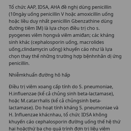
Tổ chức AAP, IDSA, AHA đề nghị dùng penicillin
(10ngày uống penicillin V hoặc amoxicillin uống
hoặc liều duy nhất penicillin Gbenzathine dùng
đường tiêm IM) là lựa chọn điều trị cho s.
pyogenes viêm họngvà viêm amiđan; các kháng
sinh khác (cephalosporin uống, macrolides
uống,clindamycin uống) khuyến cáo như là lựa
chọn thay thế những trường hợp bệnhnhân dị ứng
penicillin.
Nhiễmkhuẩn đường hô hấp
Điều trị viêm xoang cấp tính do S. pneumoniae,
H.influenzae (kể cả chủng sinh beta-lactamase),
hoặc M.catarrhalis (kể cả chủngsinh beta-
lactamase). Do hoạt tính kháng S. pneumoniae và
H. Influenzae khácnhau, tổ chức IDSA không
khuyến cáo cephalosporin đường uống thế hệ thứ
hai hoặcthứ ba cho quá trình đơn trị liệu viêm