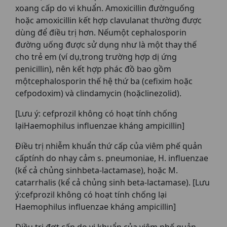
xoang cấp do vi khuẩn. Amoxicillin đườnguống
hoặc amoxicillin kết hợp clavulanat thường được
dùng để điều trị hơn. Nếumột cephalosporin
đường uống được sử dụng như là một thay thế
cho trẻ em (ví dụ,trong trường hợp dị ứng
penicillin), nên kết hợp phác đồ bao gồm
mộtcephalosporin thế hệ thứ ba (cefixim hoặc
cefpodoxim) và clindamycin (hoặclinezolid).
[Lưu ý: cefprozil không có hoạt tính chống
lạiHaemophilus influenzae kháng ampicillin]
Điều trị nhiễm khuẩn thứ cấp của viêm phế quản
cấptính do nhạy cảm s. pneumoniae, H. influenzae
(kể cả chủng sinhbeta-lactamase), hoặc M.
catarrhalis (kể cả chủng sinh beta-lactamase). [Lưu
ý:cefprozil không có hoạt tính chống lại
Haemophilus influenzae kháng ampicillin]
Điều trị đợt cấp do vi khuẩn của viêm phế quản