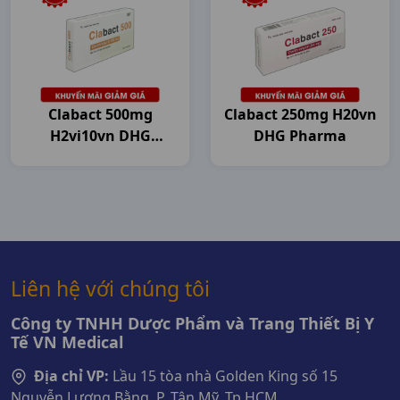
Clabact 500mg
Clabact 250mg H20vn
H2vi10vn DHG
DHG Pharma
Pharma
Liên hệ với chúng tôi
Công ty TNHH Dược Phẩm và Trang Thiết Bị Y
Tế VN Medical
Địa chỉ VP:
Lầu 15 tòa nhà Golden King số 15
Nguyễn Lương Bằng, P. Tân Mỹ, Tp.HCM