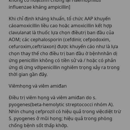
influenzae kháng ampicillin]
Khi chỉ định kháng khuẩn, tổ chức AAP khuyến
cáoamoxicillin liều cao hoặc amoxicillin kết hợp
clavulanat là thuốc lựa chọn điềutrị ban đầu của
AOM; các cephalosporin (cefdinir, cefpodoxim,
cefuroxim,ceftriaxon) được khuyến cáo như là lựa
chọn thay thế cho điều trị ban đầu ờ bệnhnhân dị
ứng penicillin không có tiền sử và / hoặc có phản
ứng dị ứng vớipenicillin nghiêm trọng xảy ra trong
thời gian gần đây.
Viêmhọng và viêm amiđan
Điều trị viêm họng và viêm amiđan do s.
pyogenes(beta-hemolytic streptococci nhóm A).
Nhìn chung cefprozil có hiệu quả trong việcdiệt trừ
S. pyogenes ở mũi họng; hiệu quả trong phòng
chống bệnh sốt thấp khớp.