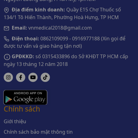
Địa điểm kinh doanh:
Quầy E15 Chợ Thuốc số
134/1 Tô Hiến Thành, Phường Hoà Hưng, TP HCM
Email:
vnmedical2018@gmail.com
Điện thoại:
0862109099 - 0916977188 (Xin gọi để
được tư vấn và giao hàng tận nơi)
GPĐKKD:
số 0315433896 do Sở KHĐT TP HCM cấp
ngày 13 tháng 12 năm 2018
Chính sách
Giới thiệu
Chính sách bảo mật thông tin