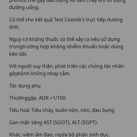
đường uống.
Có thể cho kết quả Test Coomb’s trực tiếp dương
tính.
Nguy cơ kháng thuốc có thể xảy ra nếu sử dụng
trongtrường hợp không nhiễm khuẩn hoặc dùng
kéo dài.
Với người suy thận, phát triển các chủng tác nhân
gâybộnh không nhạy cảm.
Tác dụng phụ
Thườnggặp, ADR >1/100
Tiêu hoá: Tiêu chảy, buồn nôn, nôn, đau bụng
Gan mật: tăng AST (SGOT), ALT (SGPT).
Khác: viêm âm đạo, ngứa bộ phận sinh dục.