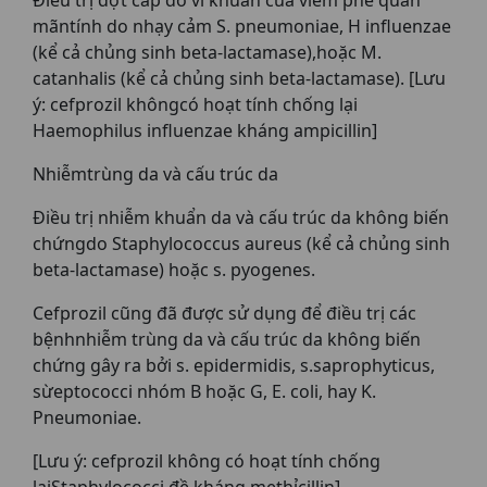
mãntính do nhạy cảm S. pneumoniae, H influenzae
(kể cả chủng sinh beta-lactamase),hoặc M.
catanhalis (kể cả chủng sinh beta-lactamase). [Lưu
ý: cefprozil khôngcó hoạt tính chống lại
Haemophilus influenzae kháng ampicillin]
Nhiễmtrùng da và cấu trúc da
Điều trị nhiễm khuẩn da và cấu trúc da không biến
chứngdo Staphylococcus aureus (kể cả chủng sinh
beta-lactamase) hoặc s. pyogenes.
Cefprozil cũng đã được sử dụng để điều trị các
bệnhnhiễm trùng da và cấu trúc da không biến
chứng gây ra bởi s. epidermidis, s.saprophyticus,
sừeptococci nhóm B hoặc G, E. coli, hay K.
Pneumoniae.
[Lưu ý: cefprozil không có hoạt tính chống
lạiStaphylococci đề kháng methỉcillin]