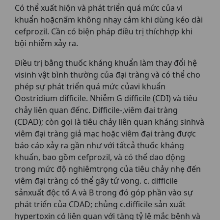
Có thể xuất hiộn và phát triển quá mức của vi
khuẩn hoặcnấm không nhạy cảm khi dùng kéo dài
cefprozil. Cần có biện pháp điều trị thíchhợp khi
bội nhiễm xảy ra.
Điều trị bằng thuốc kháng khuẩn làm thay đổi hệ
visinh vật bình thường của đại tràng và có thể cho
phép sự phát triển quá mức củavi khuẩn
Oostrídium difficile. Nhiễm G difficile (CDI) và tiêu
chảy liên quan đếnc. Difficile-,viêm đại tràng
(CDAD); còn gọi là tiêu chảy liên quan kháng sinhvà
viêm đại tràng giả mạc hoặc viêm đại tràng được
báo cáo xảy ra gần như với tấtcả thuốc kháng
khuẩn, bao gồm cefprozil, và có thể dao động
trong mức độ nghiêmtrọng của tiêu chảy nhẹ đến
viêm đại tràng có thể gây tử vong. c. difficile
sảnxuất độc tố A và B trong đó góp phần vào sự
phát triển của CDAD; chủng c.difficile sản xuất
hypertoxin có liên quan với tăng tỷ lệ mắc bệnh và