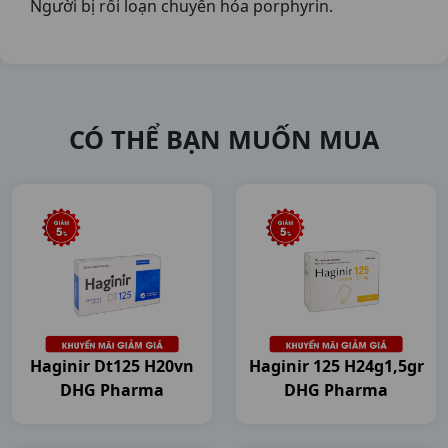
Người bị rối loạn chuyển hóa porphyrin.
CÓ THỂ BẠN MUỐN MUA
Haginir Dt125 H20vn
Haginir 125 H24g1,5gr
DHG Pharma
DHG Pharma