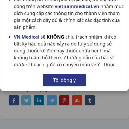
đăng trên website
vietnammedical.vn
nhằm mục
đích cung cấp các thông tin cho thành viên tham
gia một cách đầy đủ & chính xác các đặc tính của
sản phẩm.
CEFPODOXIM 200- HV H30VBF US
VN Medical
sẽ
KHÔNG
chịu trách nhiệm khi có
bất kỳ hậu quả nào xảy ra do tự ý sử dụng sử
PHARMA USA
dụng thuốc kê đơn hay thuốc chữa bệnh mà
NSX:
US Pharma USA
không tuân thủ theo sự hướng dẫn của bác sĩ,
dược sĩ hoặc người có chuyên môn về Y - Dược.
Nhóm hàng:
Kháng Sinh - Kháng Nấm -
Kháng Virus,
Tôi đồng ý
Chia sẻ qua mạng xã hội: