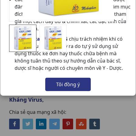
đăng trên website
vietnammedical.vn
nhằm mục
đích cung cấp các thông tin cho thành viên tham
gia một cách đầy đủ & chính xác các đặc tính của
sản phẩm.
VN Medical
sẽ
KHÔNG
chịu trách nhiệm khi có
bất kỳ hậu quả nào xảy ra do tự ý sử dụng sử
dụng thuốc kê đơn hay thuốc chữa bệnh mà
không tuân thủ theo sự hướng dẫn của bác sĩ,
CEFIXIM 100MG H12G1,5GR MEKOPHAR
dược sĩ hoặc người có chuyên môn về Y - Dược.
NSX:
Mekophar
Tôi đồng ý
Nhóm hàng:
Kháng Sinh - Kháng Nấm -
Kháng Virus,
Chia sẻ qua mạng xã hội: