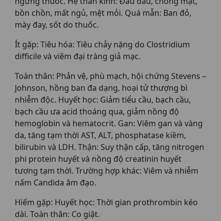
ngừng thuốc. Hệ thần kinh: Đau đầu, chóng mặt,
bồn chồn, mất ngủ, mệt mỏi. Quá mẫn: Ban đỏ,
mày đay, sốt do thuốc.
Ít gặp: Tiêu hóa: Tiêu chảy nặng do Clostridium
difficile và viêm đại tràng giả mạc.
Toàn thân: Phản vệ, phù mạch, hội chứng Stevens –
Johnson, hồng ban đa dạng, hoại tử thượng bì
nhiễm độc. Huyết học: Giảm tiểu cầu, bạch cầu,
bạch cầu ưa acid thoáng qua, giảm nồng độ
hemoglobin và hematocrit. Gan: Viêm gan và vàng
da, tăng tạm thời AST, ALT, phosphatase kiềm,
bilirubin và LDH. Thận: Suy thận cấp, tăng nitrogen
phi protein huyết và nồng độ creatinin huyết
tương tạm thời. Trường hợp khác: Viêm và nhiễm
nấm Candida âm đạo.
Hiếm gặp: Huyết học: Thời gian prothrombin kéo
dài. Toàn thân: Co giật.