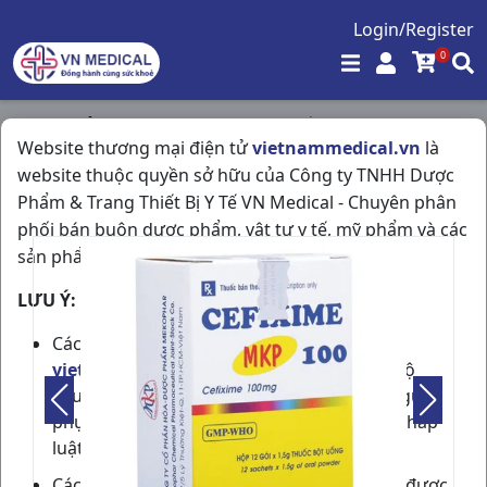
Login/Register
0
Trang chủ
/
Kháng Sinh - Kháng Nấm - Kháng Virus
/
Website thương mại điện tử
vietnammedical.vn
là
Cefixim 100mg H12g1,5gr Mekophar
website thuộc quyền sở hữu của Công ty TNHH Dược
Phẩm & Trang Thiết Bị Y Tế VN Medical - Chuyên phân
phối bán buôn dược phẩm, vật tư y tế, mỹ phẩm và các
sản phẩm được phép lưu hành tại Việt Nam.
LƯU Ý:
Các thành viên tham gia cộng đồng
vietnammedical.vn
cần phải có đủ trình độ
chuyên môn về dược phẩm hoặc phải có người
phụ trách chuyên môn theo quy định của pháp
luật.
Các thông tin về sản phẩm, giá bán, ưu đãi được