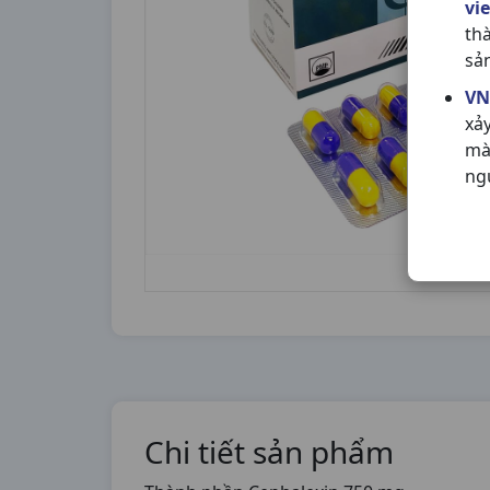
vi
th
sả
VN
xả
mà
ng
Chi tiết sản phẩm