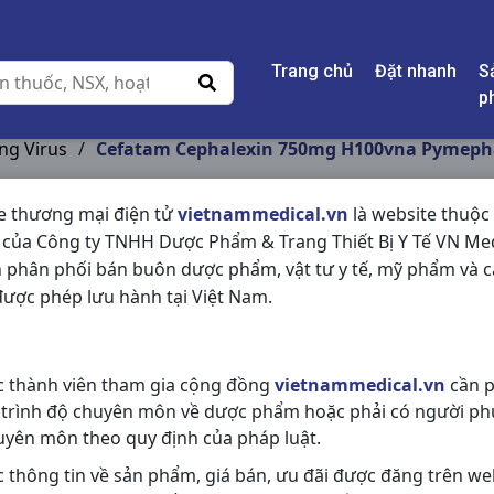
Trang chủ
Đặt nhanh
S
p
ng Virus
/
Cefatam Cephalexin 750mg H100vna Pymeph
e thương mại điện tử
vietnammedical.vn
là website thuộc
 của Công ty TNHH Dược Phẩm & Trang Thiết Bị Y Tế VN Med
CEFATAM CEPHALEX
 phân phối bán buôn dược phẩm, vật tư y tế, mỹ phẩm và c
PYMEPHARCO
ược phép lưu hành tại Việt Nam.
NSX:
Pymepharco
c thành viên tham gia cộng đồng
vietnammedical.vn
cần p
Nhóm hàng:
Kháng Sinh - Kháng 
 trình độ chuyên môn về dược phẩm hoặc phải có người ph
Chia sẻ qua mạng xã hội:
uyên môn theo quy định của pháp luật.
c thông tin về sản phẩm, giá bán, ưu đãi được đăng trên we