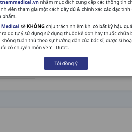
etnammedical.vn
nhằm mục đích cung cấp các thông tin c
ành viên tham gia một cách đầy đủ & chính xác các đặc tính
n phẩm.
 Medical
sẽ
KHÔNG
chịu trách nhiệm khi có bất kỳ hậu qu
y ra do tự ý sử dụng sử dụng thuốc kê đơn hay thuốc chữa
 không tuân thủ theo sự hướng dẫn của bác sĩ, dược sĩ hoặ
ười có chuyên môn về Y - Dược.
Tôi đồng ý