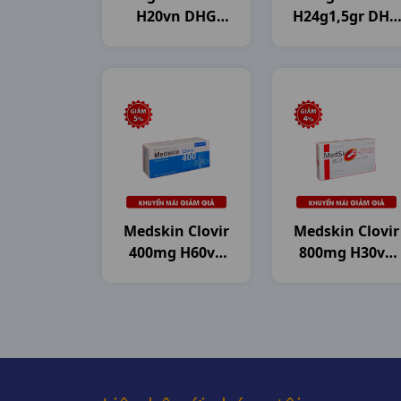
H20vn DHG
H24g1,5gr DHG
Pharma
Pharma
Medskin Clovir
Medskin Clovir
400mg H60vn
800mg H30vn
DHG Pharma
DHG Pharma