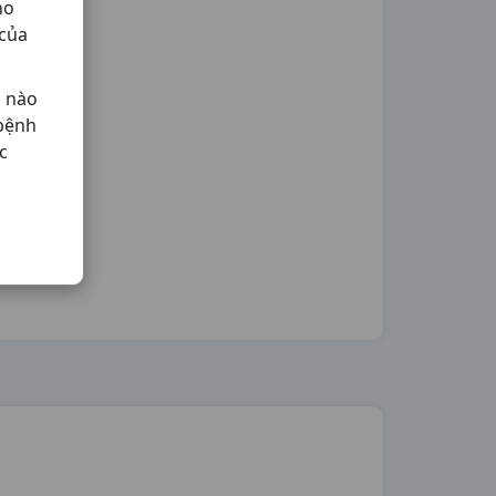
ho
 của
ả nào
 bệnh
c