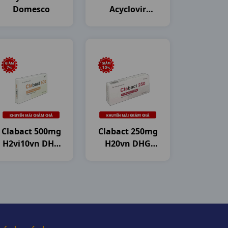
Domesco
Acyclovir
200mg H50vn
DHG Pharma
Clabact 500mg
Clabact 250mg
H2vi10vn DHG
H20vn DHG
Pharma
Pharma