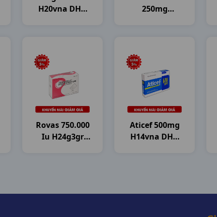
H20vna DHG
250mg
Pharma
H30g2.5gr
Mekophar
Rovas 750.000
Aticef 500mg
Iu H24g3gr
H14vna DHG
DHG Pharma
Pharma