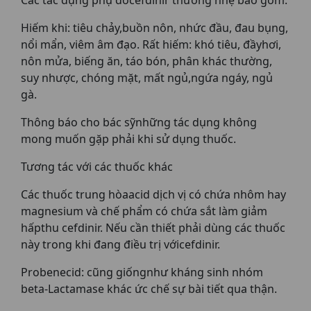
Các tác dụng phụ docefdinir thường nhẹ bao gồm:
Hiếm khi: tiêu chảy,buồn nôn, nhức đầu, đau bụng,
nổi mẩn, viêm âm đạo. Rất hiếm: khó tiêu, đầyhơi,
nôn mửa, biếng ăn, táo bón, phân khác thường,
suy nhược, chóng mặt, mất ngủ,ngứa ngáy, ngủ
gà.
Thông báo cho bác sỹnhững tác dụng không
mong muốn gặp phải khi sử dụng thuốc.
Tương tác với các thuốc khác
Các thuốc trung hòaacid dịch vị có chứa nhôm hay
magnesium và chế phẩm có chứa sắt làm giảm
hấpthu cefdinir. Nếu cần thiết phải dùng các thuốc
này trong khi đang điều trị vớicefdinir.
Probenecid: cũng giốngnhư kháng sinh nhóm
beta-Lactamase khác ức chế sự bài tiết qua thận.