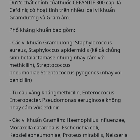
Dược chất chính củathuốc CEFANTIF 300 cap. là
Cefdinir, có hoạt tính trên nhiều loại vi khuẩn
Gramdương và Gram âm.
Phổ kháng khuẩn bao gồm:
- Các vi khuẩn Gramdương: Staphylococcus
aureus, Staphyloccus apidermidis (kể cả chủng
sinh betalactamase nhưng nhạy cảm với
methicilin), Streptococcus
pneumoniae,Streptococcus pyogenes (nhạy với
penicillin)
- Tụ cầu vàng khángmethicilin, Enteroccocus,
Enterobacter, Pseudomonas aeruginosa không
nhạy cảm vớiCefdinir.
- Các vi khuẩn Gramâm: Haemophilus influenzae,
Moraxella catarrhalis, Escherichia coli,
Kebsiellapneumoniae, Proteus mirabilis, Neisseria