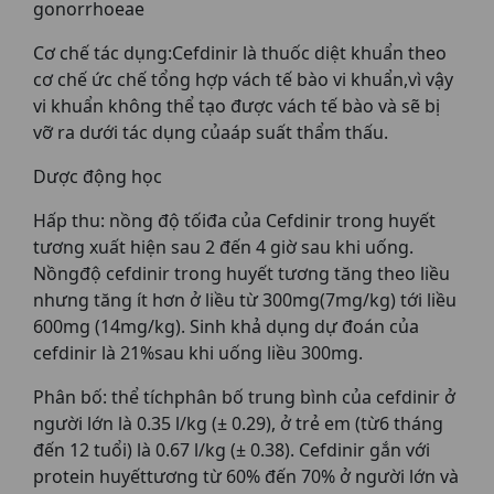
gonorrhoeae
Cơ chế tác dụng:Cefdinir là thuốc diệt khuẩn theo
cơ chế ức chế tổng hợp vách tế bào vi khuẩn,vì vậy
vi khuẩn không thể tạo được vách tế bào và sẽ bị
vỡ ra dưới tác dụng củaáp suất thẩm thấu.
Dược động học
Hấp thu: nồng độ tốiđa của Cefdinir trong huyết
tương xuất hiện sau 2 đến 4 giờ sau khi uống.
Nồngđộ cefdinir trong huyết tương tăng theo liều
nhưng tăng ít hơn ở liều từ 300mg(7mg/kg) tới liều
600mg (14mg/kg). Sinh khả dụng dự đoán của
cefdinir là 21%sau khi uống liều 300mg.
Phân bố: thể tíchphân bố trung bình của cefdinir ở
người lớn là 0.35 l/kg (± 0.29), ở trẻ em (từ6 tháng
đến 12 tuổi) là 0.67 l/kg (± 0.38). Cefdinir gắn với
protein huyếttương từ 60% đến 70% ở người lớn và