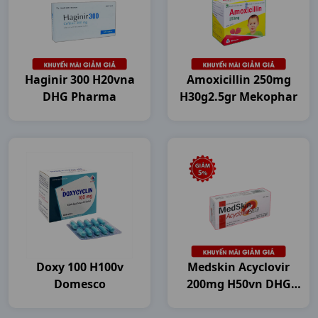
Haginir 300 H20vna
Amoxicillin 250mg
DHG Pharma
H30g2.5gr Mekophar
Doxy 100 H100v
Medskin Acyclovir
Domesco
200mg H50vn DHG
Pharma