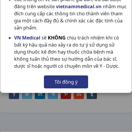
đăng trên website
vietnammedical.vn
nhằm mục
đích cung cấp các thông tin cho thành viên tham
gia một cách đầy đủ & chính xác các đặc tính của
sản phẩm.
CEFANTIF 300 H20VNA US PHARMA USA
VN Medical
sẽ
KHÔNG
chịu trách nhiệm khi có
bất kỳ hậu quả nào xảy ra do tự ý sử dụng sử
NSX:
US Pharma USA
dụng thuốc kê đơn hay thuốc chữa bệnh mà
không tuân thủ theo sự hướng dẫn của bác sĩ,
Nhóm hàng:
Kháng Sinh - Kháng Nấm -
dược sĩ hoặc người có chuyên môn về Y - Dược.
Kháng Virus,
Tôi đồng ý
Chia sẻ qua mạng xã hội: