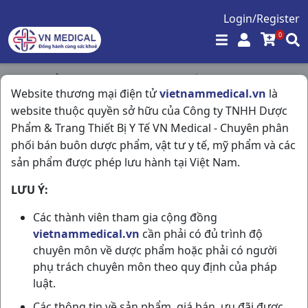
Login/Register
0
Trang chủ
/
Kháng Sinh - Kháng Nấm - Kháng Virus
/
Website thương mại điện tử
vietnammedical.vn
là
Cefantif 300 H20vna US Pharma USA
website thuộc quyền sở hữu của Công ty TNHH Dược
Phẩm & Trang Thiết Bị Y Tế VN Medical - Chuyên phân
phối bán buôn dược phẩm, vật tư y tế, mỹ phẩm và các
sản phẩm được phép lưu hành tại Việt Nam.
LƯU Ý:
Các thành viên tham gia cộng đồng
vietnammedical.vn
cần phải có đủ trình độ
chuyên môn về dược phẩm hoặc phải có người
phụ trách chuyên môn theo quy định của pháp
luật.
Các thông tin về sản phẩm, giá bán, ưu đãi được