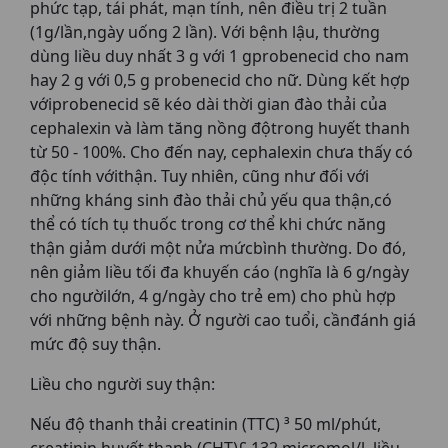
phức tạp, tái phát, mạn tính, nên điều trị 2 tuần
(1g/lần,ngày uống 2 lần). Với bệnh lậu, thường
dùng liều duy nhất 3 g với 1 gprobenecid cho nam
hay 2 g với 0,5 g probenecid cho nữ. Dùng kết hợp
vớiprobenecid sẽ kéo dài thời gian đào thải của
cephalexin và làm tăng nồng độtrong huyết thanh
từ 50 - 100%. Cho đến nay, cephalexin chưa thấy có
độc tính vớithận. Tuy nhiên, cũng như đối với
những kháng sinh đào thải chủ yếu qua thận,có
thể có tích tụ thuốc trong cơ thể khi chức năng
thận giảm dưới một nửa mứcbình thường. Do đó,
nên giảm liều tối đa khuyến cáo (nghĩa là 6 g/ngày
cho ngườilớn, 4 g/ngày cho trẻ em) cho phù hợp
với những bệnh này. Ở người cao tuổi, cầnđánh giá
mức độ suy thận.
Liều cho người suy thận:
Nếu độ thanh thải creatinin (TTC) ³ 50 ml/phút,