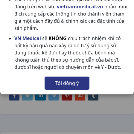
đăng trên website
vietnammedical.vn
nhằm mục
đích cung cấp các thông tin cho thành viên tham
gia một cách đầy đủ & chính xác các đặc tính của
sản phẩm.
CEFACYL 500MG C200VNA VPC
VN Medical
sẽ
KHÔNG
chịu trách nhiệm khi có
bất kỳ hậu quả nào xảy ra do tự ý sử dụng sử
NSX:
VPC
dụng thuốc kê đơn hay thuốc chữa bệnh mà
không tuân thủ theo sự hướng dẫn của bác sĩ,
Nhóm hàng:
Kháng Sinh - Kháng Nấm -
dược sĩ hoặc người có chuyên môn về Y - Dược.
Kháng Virus,
Tôi đồng ý
Chia sẻ qua mạng xã hội: