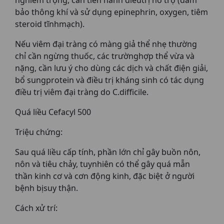
nghiêm trọng, cần tiến hành điềutrị hỗ trợ (đảm
bảo thông khí và sử dụng epinephrin, oxygen, tiêm
steroid tĩnhmạch).
Nếu viêm đại tràng có màng giả thể nhẹ thường
chỉ cần ngừng thuốc, các trườnghợp thể vừa và
nặng, cần lưu ý cho dùng các dịch và chất điện giải,
bổ sungprotein và điều trị kháng sinh có tác dụng
điều trị viêm đại tràng do C.difficile.
Quá liều Cefacyl 500
Triệu chứng:
Sau quá liều cấp tính, phần lớn chỉ gây buồn nôn,
nôn và tiêu chảy, tuynhiên có thể gây quá mẫn
thần kinh cơ và cơn động kinh, đặc biệt ở người
bệnh bịsuy thận.
Cách xử trí: