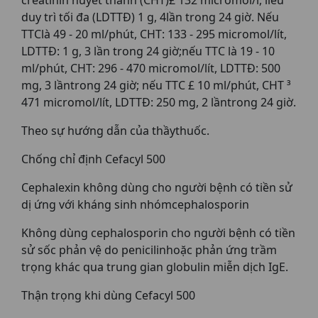
creatinin huyết thanh (CHT)£ 132 micromol/l, liều
duy trì tối đa (LDTTÐ) 1 g, 4lần trong 24 giờ. Nếu
TTClà 49 - 20 ml/phút, CHT: 133 - 295 micromol/lít,
LDTTÐ: 1 g, 3 lần trong 24 giờ;nếu TTC là 19 - 10
ml/phút, CHT: 296 - 470 micromol/lít, LDTTÐ: 500
mg, 3 lầntrong 24 giờ; nếu TTC £ 10 ml/phút, CHT ³
471 micromol/lít, LDTTÐ: 250 mg, 2 lầntrong 24 giờ.
Theo sự hướng dẫn của thầythuốc.
Chống chỉ định Cefacyl 500
Cephalexin không dùng cho người bệnh có tiền sử
dị ứng với kháng sinh nhómcephalosporin
Không dùng cephalosporin cho người bệnh có tiền
sử sốc phản vệ do penicilinhoặc phản ứng trầm
trọng khác qua trung gian globulin miễn dịch IgE.
Thận trọng khi dùng Cefacyl 500