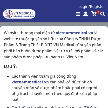
Login/Register
0
Trang chủ
/
Kháng Sinh - Kháng Nấm - Kháng Virus
/
Website thương mại điện tử
vietnammedical.vn
là
Cefacyl 500mg C200vna VPC
website thuộc quyền sở hữu của Công ty TNHH Dược
Phẩm & Trang Thiết Bị Y Tế VN Medical - Chuyên phân
phối bán buôn dược phẩm, vật tư y tế, mỹ phẩm và các
sản phẩm được phép lưu hành tại Việt Nam.
LƯU Ý:
Các thành viên tham gia cộng đồng
vietnammedical.vn
cần phải có đủ trình độ
chuyên môn về dược phẩm hoặc phải có người
phụ trách chuyên môn theo quy định của pháp
luật.
Các thông tin về sản phẩm, giá bán, ưu đãi được