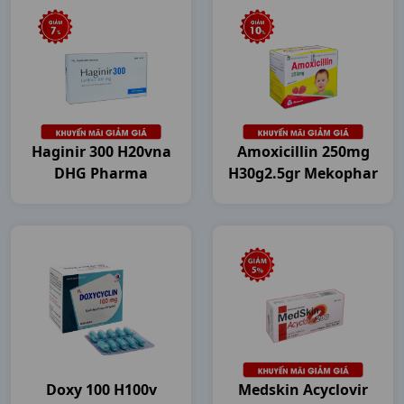
Haginir 300 H20vna
Amoxicillin 250mg
DHG Pharma
H30g2.5gr Mekophar
Doxy 100 H100v
Medskin Acyclovir