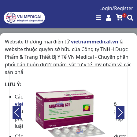
Login/Register
0
Trang chủ
/
Kháng Sinh - Kháng Nấm - Kháng Virus
/
Website thương mại điện tử
vietnammedical.vn
là
Augxicine 625 H6vi10vn VDP
website thuộc quyền sở hữu của Công ty TNHH Dược
Phẩm & Trang Thiết Bị Y Tế VN Medical - Chuyên phân
phối bán buôn dược phẩm, vật tư y tế, mỹ phẩm và các
sản phẩm được phép lưu hành tại Việt Nam.
LƯU Ý:
Các thành viên tham gia cộng đồng
vietnammedical.vn
cần phải có đủ trình độ
chuyên môn về dược phẩm hoặc phải có người
phụ trách chuyên môn theo quy định của pháp
luật.
Các thông tin về sản phẩm, giá bán, ưu đãi được