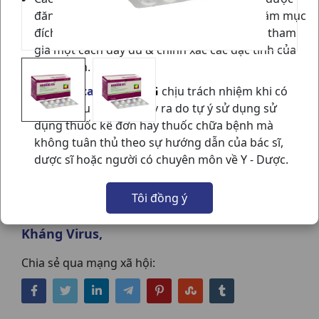
đăng trên website
vietnammedical.vn
nhằm mục
đích cung cấp các thông tin cho thành viên tham
gia một cách đầy đủ & chính xác các đặc tính của
sản phẩm.
VN Medical
sẽ
KHÔNG
chịu trách nhiệm khi có
bất kỳ hậu quả nào xảy ra do tự ý sử dụng sử
dụng thuốc kê đơn hay thuốc chữa bệnh mà
không tuân thủ theo sự hướng dẫn của bác sĩ,
AUGXICINE 625 H6VI10VN VDP
dược sĩ hoặc người có chuyên môn về Y - Dược.
NSX:
VDP
Tôi đồng ý
Nhóm hàng:
Kháng Sinh - Kháng Nấm -
Kháng Virus,
Chia sẻ qua mạng xã hội: