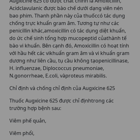
Augxicine 625 có dược chất chính là Amoxicillin,
Acidclavulanic được bào chế dưới dạng viên nén
bao phim. Thanh phần này của thuốccó tác dụng
chống trực khuẩn gram âm. Tương tự như các
penicillin khác,amoxicillin có tác dụng diệt khuẩn,
do ức chế sinh tổng hợp mucopeptid củathành tế
bào vi khuẩn. Bên cạnh đó, Amoxicillin có hoạt tính
với hầu hết các vikhuẩn gram âm và vi khuẩn gram
dương như liên cầu, tụ cầu không tạopenicillinase,
H. influenzae, Diplococcus pneumoniae,
N.gonorrheae, E.coli, vàproteus mirabilis.
Chỉ định và chống chỉ định của Augxicine 625
Thuốc Augxicine 625 được chỉ địnhtrong các
trường hợp bệnh sau:
Viêm phế quản,
Viêm phổi,