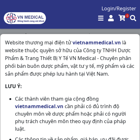
Login/Register
0
Trang chủ
/
Kháng Sinh - Kháng Nấm - Kháng Virus
/
Website thương mại điện tử
vietnammedical.vn
là
Augxicine 250/31.25mg H10g800mg Vidipha
website thuộc quyền sở hữu của Công ty TNHH Dược
Phẩm & Trang Thiết Bị Y Tế VN Medical - Chuyên phân
phối bán buôn dược phẩm, vật tư y tế, mỹ phẩm và các
sản phẩm được phép lưu hành tại Việt Nam.
LƯU Ý:
Các thành viên tham gia cộng đồng
vietnammedical.vn
cần phải có đủ trình độ
chuyên môn về dược phẩm hoặc phải có người
phụ trách chuyên môn theo quy định của pháp
luật.
Các thông tin về sản phẩm, giá bán, ưu đãi được