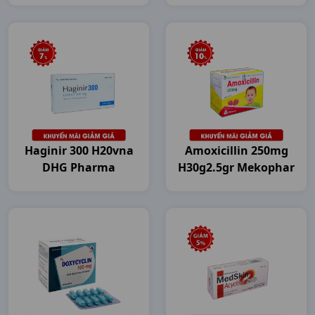
Haginir 300 H20vna
Amoxicillin 250mg
DHG Pharma
H30g2.5gr Mekophar