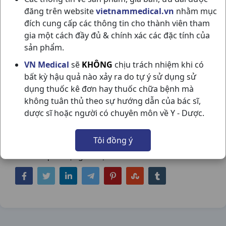
đăng trên website
vietnammedical.vn
nhằm mục
đích cung cấp các thông tin cho thành viên tham
gia một cách đầy đủ & chính xác các đặc tính của
sản phẩm.
AUGXICINE 250/31.25MG H10G800MG
VN Medical
sẽ
KHÔNG
chịu trách nhiệm khi có
bất kỳ hậu quả nào xảy ra do tự ý sử dụng sử
VIDIPHA
dụng thuốc kê đơn hay thuốc chữa bệnh mà
NSX:
Vidipha
không tuân thủ theo sự hướng dẫn của bác sĩ,
dược sĩ hoặc người có chuyên môn về Y - Dược.
Nhóm hàng:
Kháng Sinh - Kháng Nấm -
Kháng Virus,
Tôi đồng ý
Chia sẻ qua mạng xã hội: