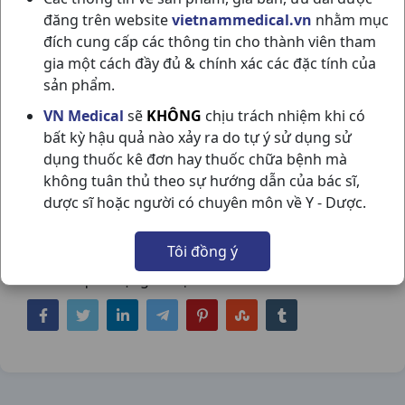
đăng trên website
vietnammedical.vn
nhằm mục
đích cung cấp các thông tin cho thành viên tham
gia một cách đầy đủ & chính xác các đặc tính của
sản phẩm.
AUGMENTIN 250/31.25MG H12G
VN Medical
sẽ
KHÔNG
chịu trách nhiệm khi có
bất kỳ hậu quả nào xảy ra do tự ý sử dụng sử
GLASXO
dụng thuốc kê đơn hay thuốc chữa bệnh mà
NSX:
Glasxo
không tuân thủ theo sự hướng dẫn của bác sĩ,
dược sĩ hoặc người có chuyên môn về Y - Dược.
Nhóm hàng:
Kháng Sinh - Kháng Nấm -
Kháng Virus,
Tôi đồng ý
Chia sẻ qua mạng xã hội: