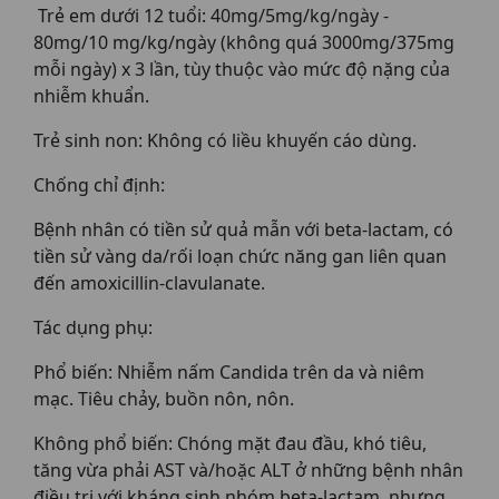
Trẻ em dưới 12 tuổi: 40mg/5mg/kg/ngày -
80mg/10 mg/kg/ngày (không quá 3000mg/375mg
mỗi ngày) x 3 lần, tùy thuộc vào mức độ nặng của
nhiễm khuẩn.
Trẻ sinh non: Không có liều khuyến cáo dùng.
Chống chỉ định:
Bệnh nhân có tiền sử quả mẫn với beta-lactam, có
tiền sử vàng da/rối loạn chức năng gan liên quan
đến amoxicillin-clavulanate.
Tác dụng phụ:
Phổ biến: Nhiễm nấm Candida trên da và niêm
mạc. Tiêu chảy, buồn nôn, nôn.
Không phổ biến: Chóng mặt đau đầu, khó tiêu,
tăng vừa phải AST và/hoặc ALT ở những bệnh nhân
điều trị với kháng sinh nhóm beta-lactam, nhưng