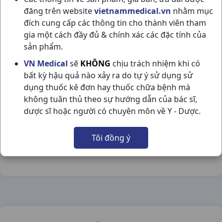
đăng trên website
vietnammedical.vn
nhằm mục
đích cung cấp các thông tin cho thành viên tham
gia một cách đầy đủ & chính xác các đặc tính của
sản phẩm.
ZANEDIP 10MG H28V ITALIA
VN Medical
sẽ
KHÔNG
chịu trách nhiệm khi có
bất kỳ hậu quả nào xảy ra do tự ý sử dụng sử
NSX:
Italia
dụng thuốc kê đơn hay thuốc chữa bệnh mà
không tuân thủ theo sự hướng dẫn của bác sĩ,
Nhóm hàng:
Tim Mạch - Lợi Tiểu- Nội Tiết,
dược sĩ hoặc người có chuyên môn về Y - Dược.
Chia sẻ qua mạng xã hội:
Tôi đồng ý