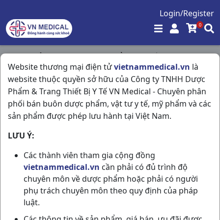
Login/Register
0
Trang chủ
/
Tim Mạch - Lợi Tiểu- Nội Tiết
/
Website thương mại điện tử
vietnammedical.vn
là
Zanedip 10mg H28v Italia
website thuộc quyền sở hữu của Công ty TNHH Dược
Phẩm & Trang Thiết Bị Y Tế VN Medical - Chuyên phân
phối bán buôn dược phẩm, vật tư y tế, mỹ phẩm và các
sản phẩm được phép lưu hành tại Việt Nam.
LƯU Ý:
Các thành viên tham gia cộng đồng
vietnammedical.vn
cần phải có đủ trình độ
chuyên môn về dược phẩm hoặc phải có người
phụ trách chuyên môn theo quy định của pháp
luật.
Các thông tin về sản phẩm, giá bán, ưu đãi được