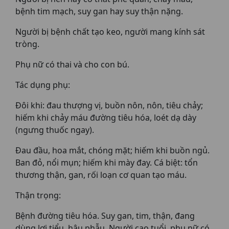
bệnh tim mạch, suy gan hay suy thận nặng.
Người bị bệnh chất tạo keo, người mang kính sát
tròng.
Phụ nữ có thai và cho con bú.
Tác dụng phụ:
Ðôi khi: đau thượng vị, buồn nôn, nôn, tiêu chảy;
hiếm khi chảy máu đường tiêu hóa, loét dạ dày
(ngưng thuốc ngay).
Ðau đầu, hoa mắt, chóng mặt; hiếm khi buồn ngủ.
Ban đỏ, nổi mụn; hiếm khi mày đay. Cá biệt: tổn
thương thận, gan, rối loạn cơ quan tạo máu.
Thận trọng:
Bệnh đường tiêu hóa. Suy gan, tim, thận, đang
dùng lợi tiểu, hậu phẫu. Người cao tuổi, phụ nữ có