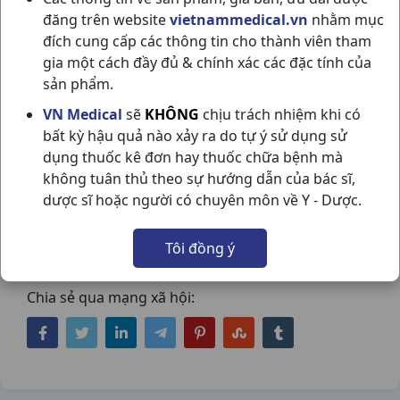
đăng trên website
vietnammedical.vn
nhằm mục
đích cung cấp các thông tin cho thành viên tham
gia một cách đầy đủ & chính xác các đặc tính của
sản phẩm.
VN Medical
sẽ
KHÔNG
chịu trách nhiệm khi có
VOLTAREL 75 (INJ) H5ỐNG3ML
bất kỳ hậu quả nào xảy ra do tự ý sử dụng sử
dụng thuốc kê đơn hay thuốc chữa bệnh mà
NOVARTIS
không tuân thủ theo sự hướng dẫn của bác sĩ,
NSX:
Novartis
dược sĩ hoặc người có chuyên môn về Y - Dược.
Nhóm hàng:
Giảm Đau - Kháng Viêm - Giãn
Tôi đồng ý
Cơ - Xương Khớp - Gout,
Chia sẻ qua mạng xã hội: