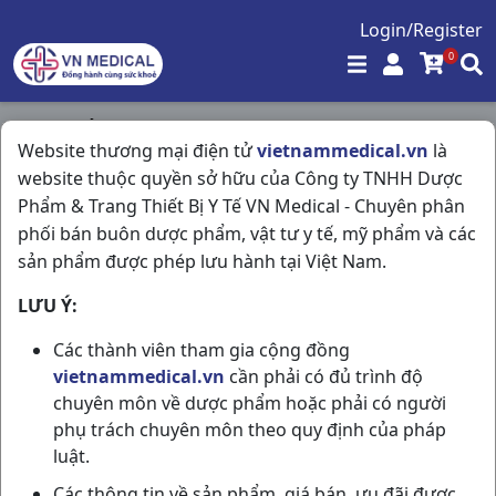
Login/Register
0
Trang chủ
/
Website thương mại điện tử
vietnammedical.vn
là
Giảm Đau - Kháng Viêm - Giãn Cơ - Xương Khớp - Gout
website thuộc quyền sở hữu của Công ty TNHH Dược
/
Voltarel 75 (inj) H5ống3ml Novartis
Phẩm & Trang Thiết Bị Y Tế VN Medical - Chuyên phân
phối bán buôn dược phẩm, vật tư y tế, mỹ phẩm và các
sản phẩm được phép lưu hành tại Việt Nam.
LƯU Ý:
Các thành viên tham gia cộng đồng
vietnammedical.vn
cần phải có đủ trình độ
chuyên môn về dược phẩm hoặc phải có người
phụ trách chuyên môn theo quy định của pháp
luật.
Các thông tin về sản phẩm, giá bán, ưu đãi được