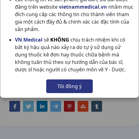
đăng trên website
vietnammedical.vn
nhằm mục
đích cung cấp các thông tin cho thành viên tham
gia một cách đầy đủ & chính xác các đặc tính của
sản phẩm.
VN Medical
sẽ
KHÔNG
chịu trách nhiệm khi có
MELOX 7.5 H10VI10V BOSTON
bất kỳ hậu quả nào xảy ra do tự ý sử dụng sử
dụng thuốc kê đơn hay thuốc chữa bệnh mà
NSX:
Boston
không tuân thủ theo sự hướng dẫn của bác sĩ,
dược sĩ hoặc người có chuyên môn về Y - Dược.
Nhóm hàng:
Giảm Đau - Kháng Viêm - Giãn
Cơ - Xương Khớp - Gout,
Tôi đồng ý
Chia sẻ qua mạng xã hội: