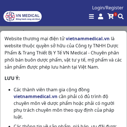
Login/Register
0
Trang chủ
/
Website thương mại điện tử
vietnammedical.vn
là
Giảm Đau - Kháng Viêm - Giãn Cơ - Xương Khớp - Gout
website thuộc quyền sở hữu của Công ty TNHH Dược
/
Melox 7.5 H10vi10v Boston
Phẩm & Trang Thiết Bị Y Tế VN Medical - Chuyên phân
phối bán buôn dược phẩm, vật tư y tế, mỹ phẩm và các
sản phẩm được phép lưu hành tại Việt Nam.
LƯU Ý:
Các thành viên tham gia cộng đồng
vietnammedical.vn
cần phải có đủ trình độ
chuyên môn về dược phẩm hoặc phải có người
phụ trách chuyên môn theo quy định của pháp
luật.
Các thông tin về sản phẩm, giá bán, ưu đãi được