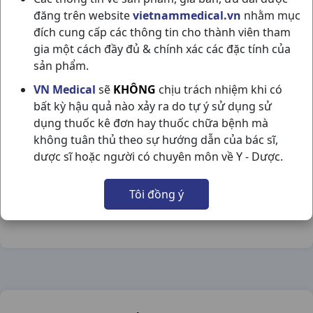
đăng trên website
vietnammedical.vn
nhằm mục
đích cung cấp các thông tin cho thành viên tham
gia một cách đầy đủ & chính xác các đặc tính của
sản phẩm.
VENO KERN 500MG H60VBF SPAIN
VN Medical
sẽ
KHÔNG
chịu trách nhiệm khi có
bất kỳ hậu quả nào xảy ra do tự ý sử dụng sử
NSX:
Spain
dụng thuốc kê đơn hay thuốc chữa bệnh mà
không tuân thủ theo sự hướng dẫn của bác sĩ,
Nhóm hàng:
Tim Mạch - Lợi Tiểu- Nội Tiết,
dược sĩ hoặc người có chuyên môn về Y - Dược.
Chia sẻ qua mạng xã hội:
Tôi đồng ý