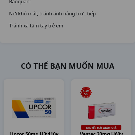
Bảoquản:
Nơi khô mát, tránh ánh nắng trực tiếp
Tránh xa tầm tay trẻ em
CÓ THỂ BẠN MUỐN MUA
Lipcor 50mg H3vi10v
Vastec 20mg H60v