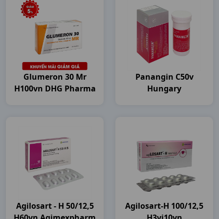
Glumeron 30 Mr
Panangin C50v
H100vn DHG Pharma
Hungary
Agilosart - H 50/12,5
Agilosart-H 100/12,5
H60vn Agimexpharm
H3vi10vn