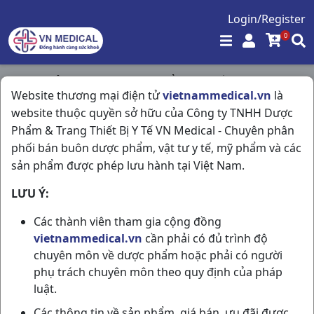
Login/Register
0
Trang chủ
/
Tim Mạch - Lợi Tiểu- Nội Tiết
/
Website thương mại điện tử
vietnammedical.vn
là
Veno Kern 500mg H60vbf Spain
website thuộc quyền sở hữu của Công ty TNHH Dược
Phẩm & Trang Thiết Bị Y Tế VN Medical - Chuyên phân
phối bán buôn dược phẩm, vật tư y tế, mỹ phẩm và các
sản phẩm được phép lưu hành tại Việt Nam.
LƯU Ý:
Các thành viên tham gia cộng đồng
vietnammedical.vn
cần phải có đủ trình độ
chuyên môn về dược phẩm hoặc phải có người
phụ trách chuyên môn theo quy định của pháp
luật.
Các thông tin về sản phẩm, giá bán, ưu đãi được