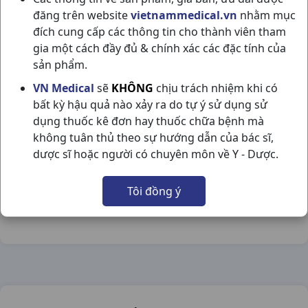
đăng trên website
vietnammedical.vn
nhằm mục
đích cung cấp các thông tin cho thành viên tham
gia một cách đầy đủ & chính xác các đặc tính của
sản phẩm.
VASPYCAR 35 H60V PYMEPHARCO
VN Medical
sẽ
KHÔNG
chịu trách nhiệm khi có
bất kỳ hậu quả nào xảy ra do tự ý sử dụng sử
NSX:
Pymepharco
dụng thuốc kê đơn hay thuốc chữa bệnh mà
không tuân thủ theo sự hướng dẫn của bác sĩ,
Nhóm hàng:
Tim Mạch - Lợi Tiểu- Nội Tiết,
dược sĩ hoặc người có chuyên môn về Y - Dược.
Chia sẻ qua mạng xã hội:
Tôi đồng ý