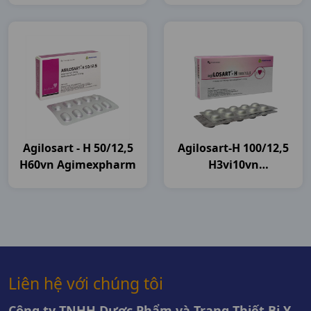
Agilosart - H 50/12,5
Agilosart-H 100/12,5
H60vn Agimexpharm
H3vi10vn
Agimexpharm
Liên hệ với chúng tôi
Công ty TNHH Dược Phẩm và Trang Thiết Bị Y