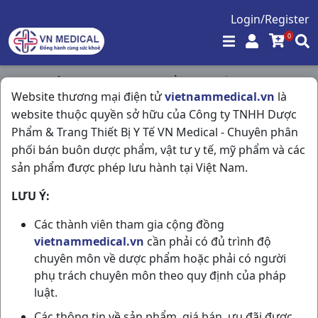
Login/Register
0
Trang chủ
/
Tim Mạch - Lợi Tiểu- Nội Tiết
/
Website thương mại điện tử
vietnammedical.vn
là
Vaspycar 35 H60v Pymepharco
website thuộc quyền sở hữu của Công ty TNHH Dược
Phẩm & Trang Thiết Bị Y Tế VN Medical - Chuyên phân
phối bán buôn dược phẩm, vật tư y tế, mỹ phẩm và các
sản phẩm được phép lưu hành tại Việt Nam.
LƯU Ý:
Các thành viên tham gia cộng đồng
vietnammedical.vn
cần phải có đủ trình độ
chuyên môn về dược phẩm hoặc phải có người
phụ trách chuyên môn theo quy định của pháp
luật.
Các thông tin về sản phẩm, giá bán, ưu đãi được