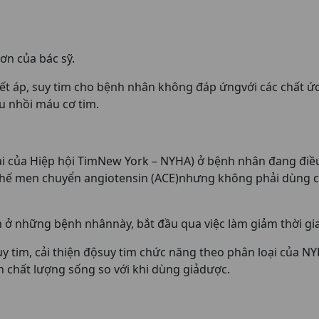
ơn của bác sỹ.
yết áp, suy tim cho bệnh nhân không đáp ứngvới các chất ức
u nhồi máu cơ tim.
ại của Hiệp hội TimNew York – NYHA) ở bệnh nhân đang điều t
hế men chuyển angiotensin (ACE)nhưng không phải dùng cả h
 ở những bệnh nhânnày, bắt đầu qua việc làm giảm thời gia
y tim, cải thiện độsuy tim chức năng theo phân loại của 
ện chất lượng sống so với khi dùng giảdược.