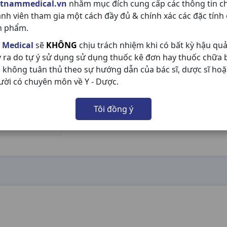
etnammedical.vn
nhằm mục đích cung cấp các thông tin c
ành viên tham gia một cách đầy đủ & chính xác các đặc tính
n phẩm.
 Medical
sẽ
KHÔNG
chịu trách nhiệm khi có bất kỳ hậu qu
y ra do tự ý sử dụng sử dụng thuốc kê đơn hay thuốc chữa
 không tuân thủ theo sự hướng dẫn của bác sĩ, dược sĩ hoặ
ười có chuyên môn về Y - Dược.
Tôi đồng ý