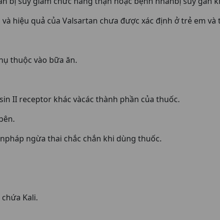
hân bị suy giảm chức năng thận hoặc bệnh nhânbị suy gan 
và hiệu quả của Valsartan chưa được xác định ở trẻ em và t
ụ thuộc vào bữa ăn.
n II receptor khác vàcác thành phần của thuốc.
bên.
ệnpháp ngừa thai chắc chắn khi dùng thuốc.
chứa Kali.