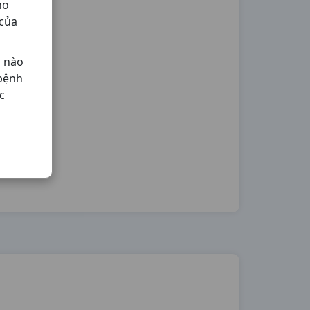
ho
 của
ả nào
 bệnh
c