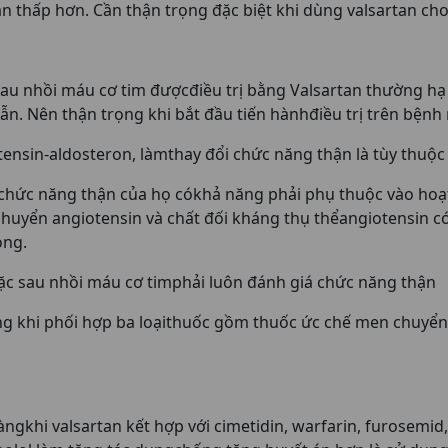
an thấp hơn. Cần thận trọng đặc biệt khi dùng valsartan c
 nhồi máu cơ tim đượcđiều trị bằng Valsartan thường hạ h
ẫn. Nên thận trọng khi bắt đầu tiến hànhđiều trị trên bệnh 
nsin-aldosteron, làmthay đổi chức năng thận là tùy thuộc
ức năng thận của họ cókhả năng phải phụ thuộc vào hoạt
 chuyển angiotensin và chất đối kháng thụ thểangiotensin c
ong.
c sau nhồi máu cơ timphải luôn đánh giá chức năng thận
g khi phối hợp ba loạithuốc gồm thuốc ức chế men chuyển 
gkhi valsartan kết hợp với cimetidin, warfarin, furosemid,