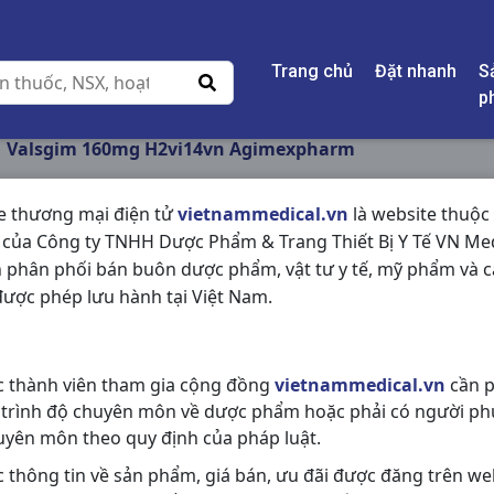
Trang chủ
Đặt nhanh
S
p
Valsgim 160mg H2vi14vn Agimexpharm
e thương mại điện tử
vietnammedical.vn
là website thuộc
 của Công ty TNHH Dược Phẩm & Trang Thiết Bị Y Tế VN Med
VALSGIM 160MG H2
 phân phối bán buôn dược phẩm, vật tư y tế, mỹ phẩm và c
AGIMEXPHARM
ược phép lưu hành tại Việt Nam.
NSX:
Agimexpharm
c thành viên tham gia cộng đồng
vietnammedical.vn
cần p
Nhóm hàng:
Tim Mạch - Lợi Tiểu- 
 trình độ chuyên môn về dược phẩm hoặc phải có người ph
Chia sẻ qua mạng xã hội:
uyên môn theo quy định của pháp luật.
c thông tin về sản phẩm, giá bán, ưu đãi được đăng trên we