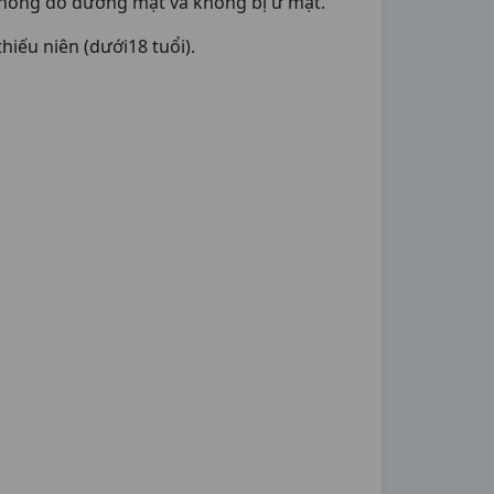
không do đường mật và không bị ứ mật.
hiếu niên (dưới18 tuổi).