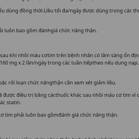
ểu dùng đồng thời.Liều tối đa/ngày được dùng trong các t
ải luôn bao gồm đánhgiá chức năng thận.
au khi nhồi máu cơtim trên bệnh nhân có lâm sàng ổn định.
 160 mg x 2 lần/ngày trong các tuần tiếptheo nếu dung nạp. 
ặc rối loạn chức năngthận cần xem xét giảm liều.
được điều trị bằng cácthuốc khác sau nhồi máu cơ tim ví d
ác statin.
ơ tim phải luôn bao gồmđánh giá chức năng thận.