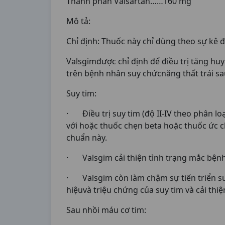
Thành phần Valsartan……160 mg
Mô tả:
Chỉ định: Thuốc này chỉ dùng theo sự kê đ
Valsgimđược chỉ định để điều trị tăng hu
trên bệnh nhân suy chứcnăng thất trái sa
Suy tim:
· Điều trị suy tim (độ II-IV theo phân lo
với hoặc thuốc chẹn beta hoặc thuốc ức c
chuẩn này.
· Valsgim cải thiện tình trạng mắc bệnh
· Valsgim còn làm chậm sự tiến triển su
hiệuvà triệu chứng của suy tim và cải thi
Sau nhồi máu cơ tim: