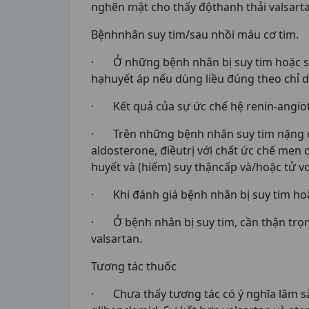
nghẽn mật cho thấy độthanh thải valsart
Bệnhnhân suy tim/sau nhồi máu cơ tim.
· Ở những bệnh nhân bị suy tim hoặc sau
hạhuyết áp nếu dùng liều đúng theo chỉ d
· Kết quả của sự ức chế hệ renin-angiote
· Trên những bệnh nhân suy tim nặng ch
aldosterone, điềutrị với chất ức chế men
huyết và (hiếm) suy thậncấp và/hoặc tử v
· Khi đánh giá bệnh nhân bị suy tim hoặ
· Ở bệnh nhân bị suy tim, cần thận trọn
valsartan.
Tương tác thuốc
· Chưa thấy tương tác có ý nghĩa lâm sàn