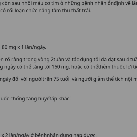
ng còn sau nhồi máu cơ tim ở những bệnh nhân ổnđịnh về lâ
có rối loạn chức năng tâm thu thất trái.
 80 mg x 1 lần/ngày.
 rõ ràng trong vòng 2tuần và tác dụng tối đa đạt sau 4 t
 ngày có thể tăng tới 160 mg, hoặc có thểthêm thuốc lợi ti
gày đối với ngườitrên 75 tuổi, và người giảm thể tích nội 
huốc chống tăng huyếtáp khác.
 x 2 lần/ngày ở bệnhnhân dung nạp được.