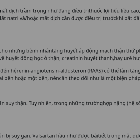
t dịch trầm trọng như đang điều trịthuốc lợi tiểu liều cao
ất natri và/hoặc mất dịch cần được điều trị trướckhi bắt đầu
 cho những bệnh nhântăng huyết áp động mạch thận thứ p
về huyết động học ở thận, creatinin huyết thanh,hay urê hu
đến hệrenin-angiotensin-aldosteron (RAAS) có thể làm tăng
 bên hoặc một bên, nêncần theo dõi như là một biện pháp
ân suy thận. Tuy nhiên, trong những trườnghợp nặng (hệ số 
ân bị suy gan. Valsartan hầu như được bàitiết trong mật d