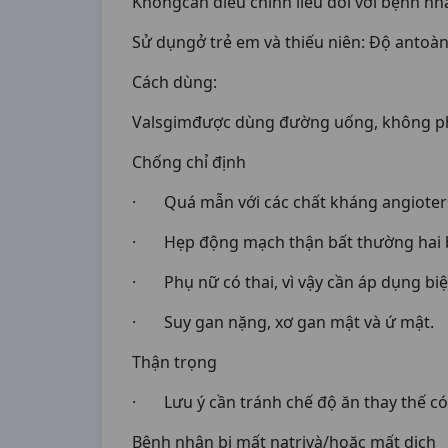
Khôngcần điều chỉnh liều đối với bệnh n
Sử dụngở trẻ em và thiếu niên: Độ antoàn 
Cách dùng:
Valsgimđược dùng đường uống, không ph
Chống chỉ định
· Quá mẫn với các chất kháng angiotersi
· Hẹp động mạch thận bất thường hai 
· Phụ nữ có thai, vì vậy cần áp dụng bi
· Suy gan nặng, xơ gan mật và ứ mật.
Thận trọng
· Lưu ý cần tránh chế độ ăn thay thế có 
Bệnh nhân bị mất natrivà/hoặc mất dịch