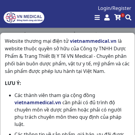
Login/Register
0
Trang chủ
/
Tim Mạch - Lợi Tiểu- Nội Tiết
/
Website thương mại điện tử
vietnammedical.vn
là
Telzid 80/12.5mg H60vn Medisun
website thuộc quyền sở hữu của Công ty TNHH Dược
Phẩm & Trang Thiết Bị Y Tế VN Medical - Chuyên phân
phối bán buôn dược phẩm, vật tư y tế, mỹ phẩm và các
sản phẩm được phép lưu hành tại Việt Nam.
LƯU Ý:
Các thành viên tham gia cộng đồng
vietnammedical.vn
cần phải có đủ trình độ
chuyên môn về dược phẩm hoặc phải có người
phụ trách chuyên môn theo quy định của pháp
luật.
Các thông tin về sản phẩm, giá bán, ưu đãi được