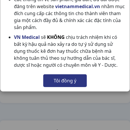
đăng trên website
vietnammedical.vn
nhằm mục
đích cung cấp các thông tin cho thành viên tham
gia một cách đầy đủ & chính xác các đặc tính của
sản phẩm.
TELZID 80/12.5MG H60VN MEDISUN
VN Medical
sẽ
KHÔNG
chịu trách nhiệm khi có
bất kỳ hậu quả nào xảy ra do tự ý sử dụng sử
NSX:
Medisun
dụng thuốc kê đơn hay thuốc chữa bệnh mà
không tuân thủ theo sự hướng dẫn của bác sĩ,
Nhóm hàng:
Tim Mạch - Lợi Tiểu- Nội Tiết,
dược sĩ hoặc người có chuyên môn về Y - Dược.
Chia sẻ qua mạng xã hội:
Tôi đồng ý