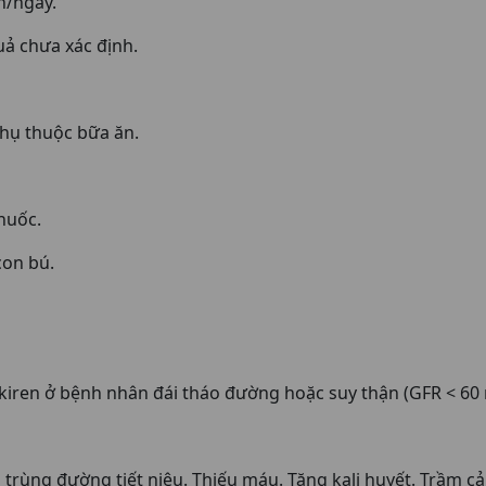
n/ngày.
uả chưa xác định.
ụ thuộc bữa ăn.
huốc.
con bú.
kiren ở bệnh nhân đái tháo đường hoặc suy thận (GFR < 60 
trùng đường tiết niệu. Thiếu máu. Tăng kali huyết. Trầm c