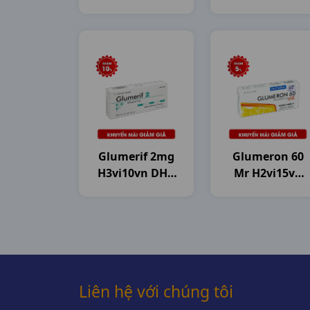
Pharma
Pharma
Glumerif 2mg
Glumeron 60
H3vi10vn DHG
Mr H2vi15vn
Pharma
Dhg
Liên hệ với chúng tôi