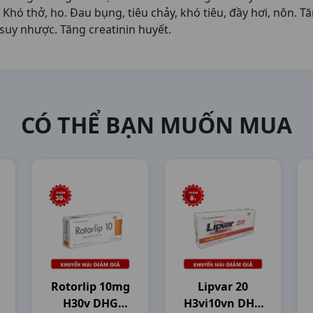
Khó thở, ho. Đau bụng, tiêu chảy, khó tiêu, đầy hơi, nôn. Tă
 suy nhược. Tăng creatinin huyết.
CÓ THỂ BẠN MUỐN MUA
Rotorlip 10mg
Lipvar 20
H30v DHG
H3vi10vn DHG