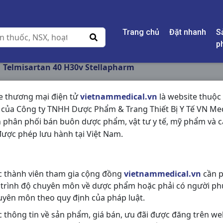
Trang chủ
Đặt nhanh
S
p
Telmisartan 40 H30v Stellapharm
e thương mại điện tử
vietnammedical.vn
là website thuộc
 của Công ty TNHH Dược Phẩm & Trang Thiết Bị Y Tế VN Med
TELMISARTAN 40 H
 phân phối bán buôn dược phẩm, vật tư y tế, mỹ phẩm và c
ược phép lưu hành tại Việt Nam.
NSX:
Stellapharm
Nhóm hàng:
Tim Mạch - Lợi Tiểu- 
c thành viên tham gia cộng đồng
vietnammedical.vn
cần p
Chia sẻ qua mạng xã hội:
 trình độ chuyên môn về dược phẩm hoặc phải có người ph
uyên môn theo quy định của pháp luật.
c thông tin về sản phẩm, giá bán, ưu đãi được đăng trên we