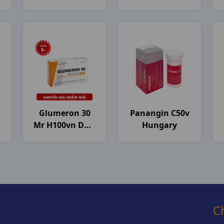
Pharma
Pharma
Glumeron 30
Panangin C50v
Mr H100vn DHG
Hungary
Pharma
C