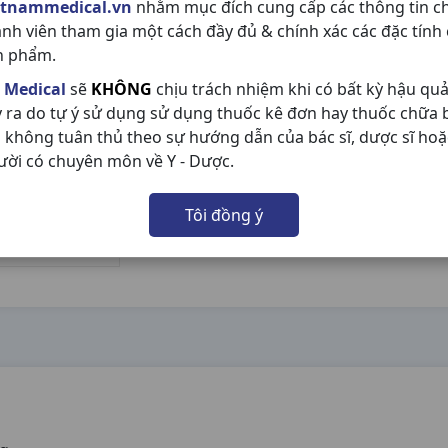
etnammedical.vn
nhằm mục đích cung cấp các thông tin c
ành viên tham gia một cách đầy đủ & chính xác các đặc tính
n phẩm.
 Medical
sẽ
KHÔNG
chịu trách nhiệm khi có bất kỳ hậu qu
y ra do tự ý sử dụng sử dụng thuốc kê đơn hay thuốc chữa
 không tuân thủ theo sự hướng dẫn của bác sĩ, dược sĩ hoặ
ười có chuyên môn về Y - Dược.
Tôi đồng ý