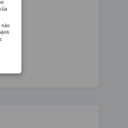
ho
 của
ả nào
 bệnh
c