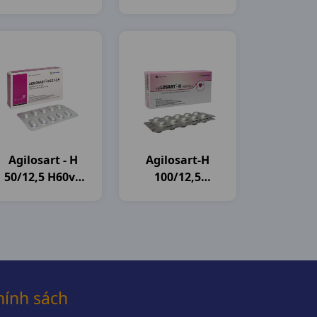
Pharma
Pharma
Agilosart - H
Agilosart-H
50/12,5 H60vn
100/12,5
Agimexpharm
H3vi10vn
Agimexpharm
hính sách