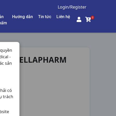
Login/Register
ản
Hướng dẫn
Tin tức
Liên hệ
0
hẩm
 quyền
ical -
30V STELLAPHARM
ác sản
Nội Tiết,
hải có
ụ trách
bsite