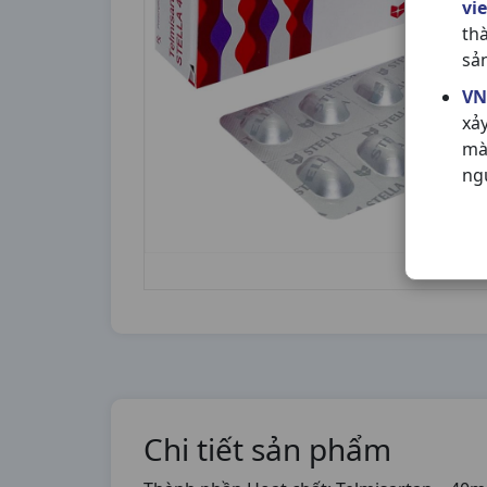
vi
th
sả
VN
xả
mà
ng
Chi tiết sản phẩm