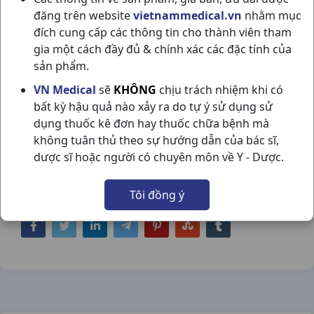
đăng trên website
vietnammedical.vn
nhằm mục
đích cung cấp các thông tin cho thành viên tham
gia một cách đầy đủ & chính xác các đặc tính của
sản phẩm.
SPIROMIDE 50MG/20MG H20VN
VN Medical
sẽ
KHÔNG
chịu trách nhiệm khi có
bất kỳ hậu quả nào xảy ra do tự ý sử dụng sử
PAKISTAN
dụng thuốc kê đơn hay thuốc chữa bệnh mà
NSX:
Pakistan
không tuân thủ theo sự hướng dẫn của bác sĩ,
dược sĩ hoặc người có chuyên môn về Y - Dược.
Nhóm hàng:
Tim Mạch - Lợi Tiểu- Nội Tiết,
Tôi đồng ý
Chia sẻ qua mạng xã hội: