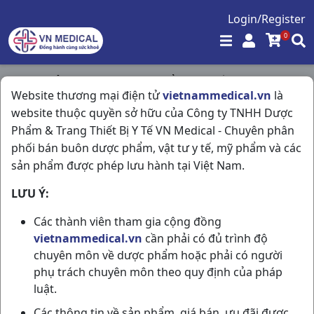
Login/Register
0
Trang chủ
/
Tim Mạch - Lợi Tiểu- Nội Tiết
/
Website thương mại điện tử
vietnammedical.vn
là
Spiromide 50mg/20mg H20vn Pakistan
website thuộc quyền sở hữu của Công ty TNHH Dược
Phẩm & Trang Thiết Bị Y Tế VN Medical - Chuyên phân
phối bán buôn dược phẩm, vật tư y tế, mỹ phẩm và các
sản phẩm được phép lưu hành tại Việt Nam.
LƯU Ý:
Các thành viên tham gia cộng đồng
vietnammedical.vn
cần phải có đủ trình độ
chuyên môn về dược phẩm hoặc phải có người
phụ trách chuyên môn theo quy định của pháp
luật.
Các thông tin về sản phẩm, giá bán, ưu đãi được