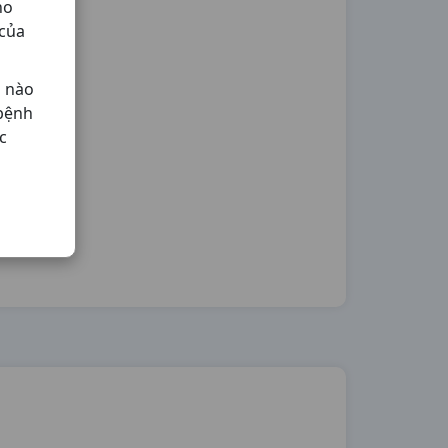
ho
 của
ả nào
 bệnh
c