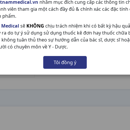
etnammedical.vn
nhằm mục đích cung cấp các thông tin c
ành viên tham gia một cách đầy đủ & chính xác các đặc tính
n phẩm.
 Medical
sẽ
KHÔNG
chịu trách nhiệm khi có bất kỳ hậu qu
y ra do tự ý sử dụng sử dụng thuốc kê đơn hay thuốc chữa
 không tuân thủ theo sự hướng dẫn của bác sĩ, dược sĩ hoặ
ười có chuyên môn về Y - Dược.
Tôi đồng ý