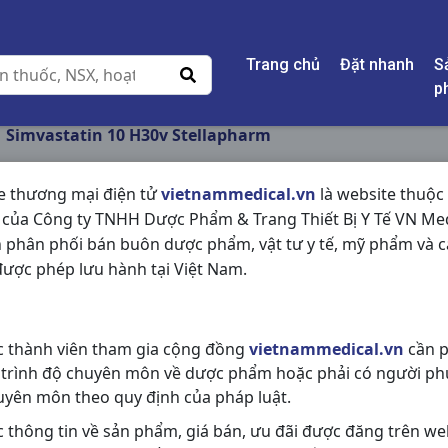
Trang chủ
Đặt nhanh
S
p
Simvastatin 10 H30v Stellapharm
e thương mại điện tử
vietnammedical.vn
là website thuộc
 của Công ty TNHH Dược Phẩm & Trang Thiết Bị Y Tế VN Med
SIMVASTATIN 10 H3
 phân phối bán buôn dược phẩm, vật tư y tế, mỹ phẩm và c
ược phép lưu hành tại Việt Nam.
NSX:
Stellapharm
Nhóm hàng:
Tim Mạch - Lợi Tiểu- 
c thành viên tham gia cộng đồng
vietnammedical.vn
cần p
Chia sẻ qua mạng xã hội:
 trình độ chuyên môn về dược phẩm hoặc phải có người ph
uyên môn theo quy định của pháp luật.
c thông tin về sản phẩm, giá bán, ưu đãi được đăng trên we