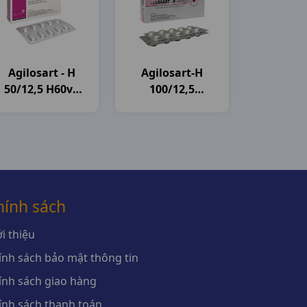
Agilosart - H
Agilosart-H
50/12,5 H60vn
100/12,5
Agimexpharm
H3vi10vn
Agimexpharm
hính sách
i thiệu
ính sách bảo mật thông tin
ính sách giao hàng
ính sách thanh toán