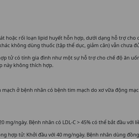
át hoặc rối loạn lipid huyết hỗn hợp, dưới dạng hỗ trợ cho 
ị khác không dùng thuốc (tập thể dục, giảm cân) vẫn chưa đủ
hợp tử có tính gia đình như một sự hỗ trợ cho chế độ ăn uố
áp này không thích hợp.
tim mạch ở bệnh nhân có bệnh tim mạch do xơ vữa động mạc
 20 mg/ngày. Bệnh nhân có LDL-C > 45% có thể bắt đầu với li
ồng hợp tử: Khởi đầu với 40 mg/ngày. Bệnh nhân dùng đồng t