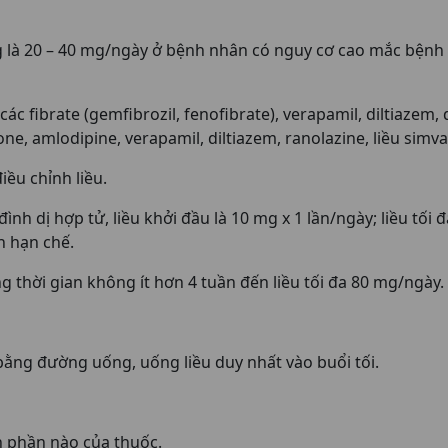
 là 20 – 40 mg/ngày ở bệnh nhân có nguy cơ cao mắc bệnh
ác fibrate (gemfibrozil, fenofibrate), verapamil, diltiazem, 
, amlodipine, verapamil, diltiazem, ranolazine, liều simvas
iều chỉnh liều.
đình dị hợp tử, liều khởi đầu là 10 mg x 1 lần/ngày; liều tố
n hạn chế.
g thời gian không ít hơn 4 tuần đến liều tối đa 80 mg/ngày.
ằng đường uống, uống liều duy nhất vào buổi tối.
h phần nào của thuốc.