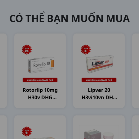
CÓ THỂ BẠN MUỐN MUA
Rotorlip 10mg
Lipvar 20
H30v DHG
H3vi10vn DHG
Pharma
Pharma