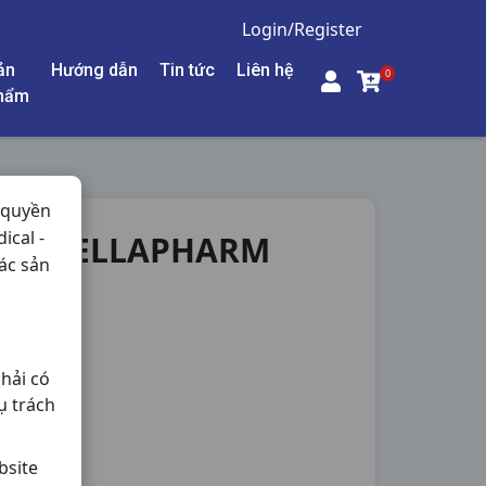
Login/Register
ản
Hướng dẫn
Tin tức
Liên hệ
0
hẩm
 quyền
ical -
0V STELLAPHARM
ác sản
Nội Tiết,
hải có
ụ trách
bsite