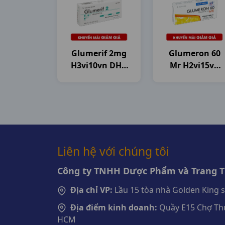
Glumerif 2mg
Glumeron 60
H3vi10vn DHG
Mr H2vi15vn
Pharma
Dhg
Liên hệ với chúng tôi
Công ty TNHH Dược Phẩm và Trang Th
Địa chỉ VP:
Lầu 15 tòa nhà Golden King 
Địa điểm kinh doanh:
Quầy E15 Chợ Thu
HCM