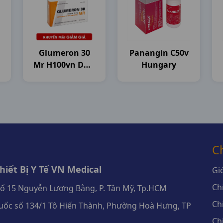
Glumeron 30
Panangin C50v
Mr H100vn DHG
Hungary
Pharma
C
iết Bị Y Tế VN Medical
Giớ
Ch
số 15 Nguyễn Lương Bằng, P. Tân Mỹ, Tp.HCM
Ch
ốc số 134/1 Tô Hiến Thành, Phường Hoà Hưng, TP
Ch