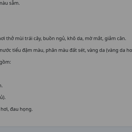
 màu sẫm.
hơi thở mùi trái cây, buồn ngủ, khô da, mờ mắt, giảm cân.
 nước tiểu đậm màu, phân màu đất sét, vàng da (vàng da ho
 gồm:
n.
ủ).
 hơi, đau họng.