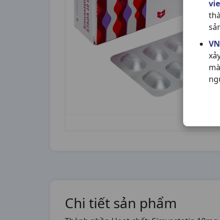
vi
th
sả
VN
xả
mà
ng
Chi tiết sản phẩm