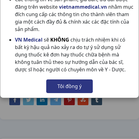
đăng trên website
vietnammedical.vn
nhằm mục
đích cung cấp các thông tin cho thành viên tham
gia một cách đầy đủ & chính xác các đặc tính của
sản phẩm.
PYME DIAPRO MR 30MG H2VI30VN
VN Medical
sẽ
KHÔNG
chịu trách nhiệm khi có
bất kỳ hậu quả nào xảy ra do tự ý sử dụng sử
PYMEPHARCO
dụng thuốc kê đơn hay thuốc chữa bệnh mà
NSX:
Pymepharco
không tuân thủ theo sự hướng dẫn của bác sĩ,
dược sĩ hoặc người có chuyên môn về Y - Dược.
Nhóm hàng:
Tim Mạch - Lợi Tiểu- Nội Tiết,
Tôi đồng ý
Chia sẻ qua mạng xã hội: