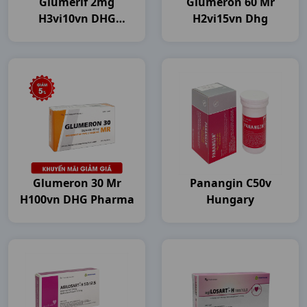
Glumerif 2mg
Glumeron 60 Mr
H3vi10vn DHG
H2vi15vn Dhg
Pharma
Glumeron 30 Mr
Panangin C50v
H100vn DHG Pharma
Hungary