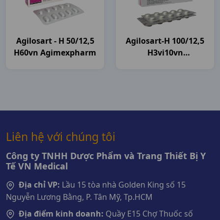
Agilosart - H 50/12,5
Agilosart-H 100/12,5
H60vn Agimexpharm
H3vi10vn
Agimexpharm
Liên hệ với chúng tôi
Công ty TNHH Dược Phẩm và Trang Thiết Bị Y
Tế VN Medical
Địa chỉ VP:
Lầu 15 tòa nhà Golden King số 15
Nguyễn Lương Bằng, P. Tân Mỹ, Tp.HCM
Địa điểm kinh doanh:
Quầy E15 Chợ Thuốc số