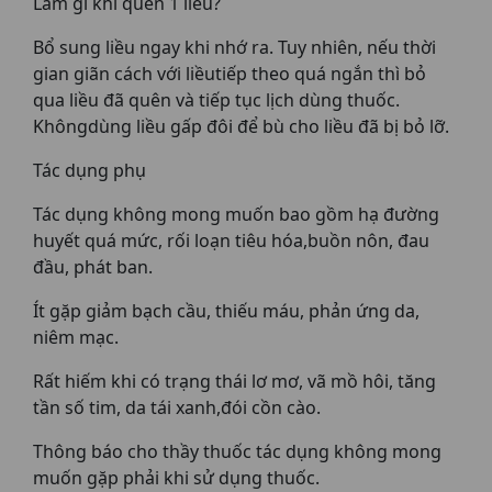
Làm gì khi quên 1 liều?
Bổ sung liều ngay khi nhớ ra. Tuy nhiên, nếu thời
gian giãn cách với liềutiếp theo quá ngắn thì bỏ
qua liều đã quên và tiếp tục lịch dùng thuốc.
Khôngdùng liều gấp đôi để bù cho liều đã bị bỏ lỡ.
Tác dụng phụ
Tác dụng không mong muốn bao gồm hạ đường
huyết quá mức, rối loạn tiêu hóa,buồn nôn, đau
đầu, phát ban.
Ít gặp giảm bạch cầu, thiếu máu, phản ứng da,
niêm mạc.
Rất hiếm khi có trạng thái lơ mơ, vã mồ hôi, tăng
tần số tim, da tái xanh,đói cồn cào.
Thông báo cho thầy thuốc tác dụng không mong
muốn gặp phải khi sử dụng thuốc.