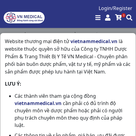
Login/Register
0
Trang chủ
/
Tim Mạch - Lợi Tiểu- Nội Tiết
/
Website thương mại điện tử
vietnammedical.vn
là
Pyme Diapro Mr 30mg H2vi30vn Pymepharco
website thuộc quyền sở hữu của Công ty TNHH Dược
Phẩm & Trang Thiết Bị Y Tế VN Medical - Chuyên phân
phối bán buôn dược phẩm, vật tư y tế, mỹ phẩm và các
sản phẩm được phép lưu hành tại Việt Nam.
LƯU Ý:
Các thành viên tham gia cộng đồng
vietnammedical.vn
cần phải có đủ trình độ
chuyên môn về dược phẩm hoặc phải có người
phụ trách chuyên môn theo quy định của pháp
luật.
Các thông tin về sản phẩm, giá bán, ưu đãi được