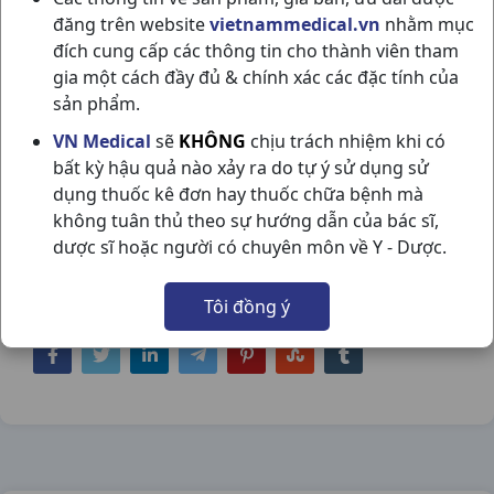
đăng trên website
vietnammedical.vn
nhằm mục
đích cung cấp các thông tin cho thành viên tham
gia một cách đầy đủ & chính xác các đặc tính của
sản phẩm.
PFERTZER(CLOPIDOREL 75MG) H30VBF
VN Medical
sẽ
KHÔNG
chịu trách nhiệm khi có
bất kỳ hậu quả nào xảy ra do tự ý sử dụng sử
DAVI
dụng thuốc kê đơn hay thuốc chữa bệnh mà
NSX:
Davi
không tuân thủ theo sự hướng dẫn của bác sĩ,
dược sĩ hoặc người có chuyên môn về Y - Dược.
Nhóm hàng:
Tim Mạch - Lợi Tiểu- Nội Tiết,
Tôi đồng ý
Chia sẻ qua mạng xã hội: