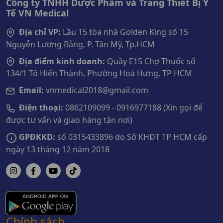
Công ty TNHH Dược Phẩm và Trang Thiết Bị Y
Tế VN Medical
Địa chỉ VP:
Lầu 15 tòa nhà Golden King số 15
Nguyễn Lương Bằng, P. Tân Mỹ, Tp.HCM
Địa điểm kinh doanh:
Quầy E15 Chợ Thuốc số
134/1 Tô Hiến Thành, Phường Hoà Hưng, TP HCM
Email:
vnmedical2018@gmail.com
Điện thoại:
0862109099 - 0916977188 (Xin gọi để
được tư vấn và giao hàng tận nơi)
GPĐKKD:
số 0315433896 do Sở KHĐT TP HCM cấp
ngày 13 tháng 12 năm 2018
Chính sách