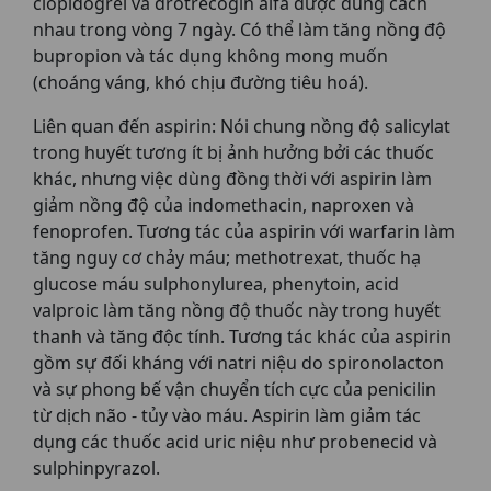
clopidogrel và drotrecogin alfa được dùng cách
nhau trong vòng 7 ngày. Có thể làm tăng nồng độ
bupropion và tác dụng không mong muốn
(choáng váng, khó chịu đường tiêu hoá).
Liên quan đến aspirin: Nói chung nồng độ salicylat
trong huyết tương ít bị ảnh hưởng bởi các thuốc
khác, nhưng việc dùng đồng thời với aspirin làm
giảm nồng độ của indomethacin, naproxen và
fenoprofen. Tương tác của aspirin với warfarin làm
tăng nguy cơ chảy máu; methotrexat, thuốc hạ
glucose máu sulphonylurea, phenytoin, acid
valproic làm tăng nồng độ thuốc này trong huyết
thanh và tăng độc tính. Tương tác khác của aspirin
gồm sự đối kháng với natri niệu do spironolacton
và sự phong bế vận chuyển tích cực của penicilin
từ dịch não - tủy vào máu. Aspirin làm giảm tác
dụng các thuốc acid uric niệu như probenecid và
sulphinpyrazol.