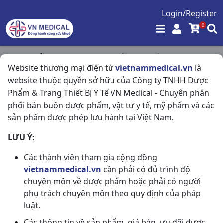
Login/Register
0
Trang chủ
/
Tim Mạch - Lợi Tiểu- Nội Tiết
/
Website thương mại điện tử
vietnammedical.vn
là
Pfertzer(clopidorel 75mg) H30vbf Davi
website thuộc quyền sở hữu của Công ty TNHH Dược
Phẩm & Trang Thiết Bị Y Tế VN Medical - Chuyên phân
phối bán buôn dược phẩm, vật tư y tế, mỹ phẩm và các
sản phẩm được phép lưu hành tại Việt Nam.
LƯU Ý:
Các thành viên tham gia cộng đồng
vietnammedical.vn
cần phải có đủ trình độ
chuyên môn về dược phẩm hoặc phải có người
phụ trách chuyên môn theo quy định của pháp
luật.
Các thông tin về sản phẩm, giá bán, ưu đãi được