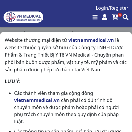
Login/Register
0
Trang chủ
/
Tim Mạch - Lợi Tiểu- Nội Tiết
/
Website thương mại điện tử
vietnammedical.vn
là
Noklot Clopidogel 75mg H100v India
website thuộc quyền sở hữu của Công ty TNHH Dược
Phẩm & Trang Thiết Bị Y Tế VN Medical - Chuyên phân
phối bán buôn dược phẩm, vật tư y tế, mỹ phẩm và các
sản phẩm được phép lưu hành tại Việt Nam.
LƯU Ý:
Các thành viên tham gia cộng đồng
vietnammedical.vn
cần phải có đủ trình độ
chuyên môn về dược phẩm hoặc phải có người
phụ trách chuyên môn theo quy định của pháp
luật.
Các thông tin về sản phẩm, giá bán, ưu đãi được