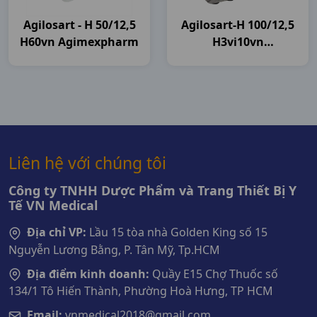
Agilosart - H 50/12,5
Agilosart-H 100/12,5
H60vn Agimexpharm
H3vi10vn
Agimexpharm
Liên hệ với chúng tôi
Công ty TNHH Dược Phẩm và Trang Thiết Bị Y
Tế VN Medical
Địa chỉ VP:
Lầu 15 tòa nhà Golden King số 15
Nguyễn Lương Bằng, P. Tân Mỹ, Tp.HCM
Địa điểm kinh doanh:
Quầy E15 Chợ Thuốc số
134/1 Tô Hiến Thành, Phường Hoà Hưng, TP HCM
Email:
vnmedical2018@gmail.com