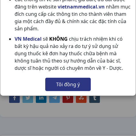
đăng trên website
vietnammedical.vn
nhằm mục
đích cung cấp các thông tin cho thành viên tham
gia một cách đầy đủ & chính xác các đặc tính của
sản phẩm.
NOKLOT CLOPIDOGEL 75MG H100V
VN Medical
sẽ
KHÔNG
chịu trách nhiệm khi có
bất kỳ hậu quả nào xảy ra do tự ý sử dụng sử
INDIA
dụng thuốc kê đơn hay thuốc chữa bệnh mà
NSX:
India
không tuân thủ theo sự hướng dẫn của bác sĩ,
dược sĩ hoặc người có chuyên môn về Y - Dược.
Nhóm hàng:
Tim Mạch - Lợi Tiểu- Nội Tiết,
Tôi đồng ý
Chia sẻ qua mạng xã hội: