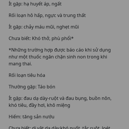
Ít gặp: hạ huyết áp, ngất
Rối loạn hô hấp, ngực và trung thất
Ít gặp: chảy máu mũi, nghẹt mũi
Chưa biết: Khó thở, phù phổi*
*Những trường hợp được báo cáo khi sử dụng
như một thuốc ngăn chặn sinh non trong khi
mang thai.
Rối loạn tiêu hóa
Thường gặp: Táo bón
Ít gặp: đau dạ dày-ruột và đau bụng, buồn nôn,
khó tiêu, đầy hơi, khô miệng
Hiếm: tăng sản nướu
Chưa biết: dị vật dạ dày,khó nuốt, tắc ruột, loét