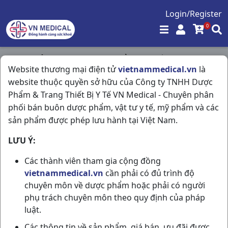
Login/Register
0
Trang chủ
/
Tim Mạch - Lợi Tiểu- Nội Tiết
/
Website thương mại điện tử
vietnammedical.vn
là
Nifehexal 30 La H30vbf SANDOZ
website thuộc quyền sở hữu của Công ty TNHH Dược
Phẩm & Trang Thiết Bị Y Tế VN Medical - Chuyên phân
phối bán buôn dược phẩm, vật tư y tế, mỹ phẩm và các
sản phẩm được phép lưu hành tại Việt Nam.
LƯU Ý:
Các thành viên tham gia cộng đồng
vietnammedical.vn
cần phải có đủ trình độ
chuyên môn về dược phẩm hoặc phải có người
phụ trách chuyên môn theo quy định của pháp
luật.
Các thông tin về sản phẩm, giá bán, ưu đãi được