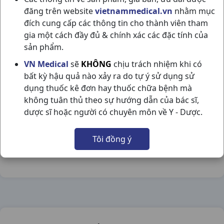
đăng trên website
vietnammedical.vn
nhằm mục
đích cung cấp các thông tin cho thành viên tham
gia một cách đầy đủ & chính xác các đặc tính của
sản phẩm.
NIFEHEXAL 30 LA H30VBF SANDOZ
VN Medical
sẽ
KHÔNG
chịu trách nhiệm khi có
bất kỳ hậu quả nào xảy ra do tự ý sử dụng sử
NSX:
SANDOZ
dụng thuốc kê đơn hay thuốc chữa bệnh mà
không tuân thủ theo sự hướng dẫn của bác sĩ,
Nhóm hàng:
Tim Mạch - Lợi Tiểu- Nội Tiết,
dược sĩ hoặc người có chuyên môn về Y - Dược.
Chia sẻ qua mạng xã hội:
Tôi đồng ý