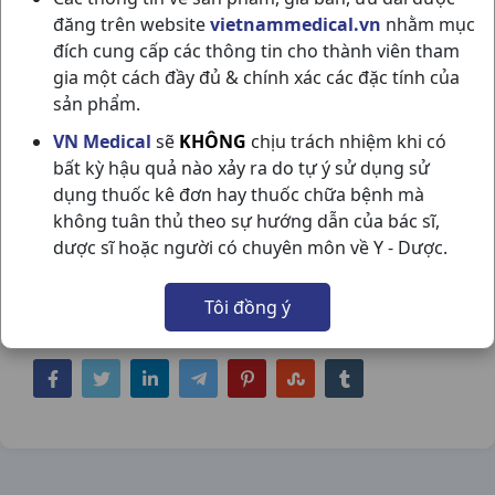
đăng trên website
vietnammedical.vn
nhằm mục
đích cung cấp các thông tin cho thành viên tham
gia một cách đầy đủ & chính xác các đặc tính của
sản phẩm.
VN Medical
sẽ
KHÔNG
chịu trách nhiệm khi có
MYDOCALM 150MG H3VI10V HUNGARY
bất kỳ hậu quả nào xảy ra do tự ý sử dụng sử
dụng thuốc kê đơn hay thuốc chữa bệnh mà
NSX:
Hungary
không tuân thủ theo sự hướng dẫn của bác sĩ,
dược sĩ hoặc người có chuyên môn về Y - Dược.
Nhóm hàng:
Giảm Đau - Kháng Viêm - Giãn
Cơ - Xương Khớp - Gout,
Tôi đồng ý
Chia sẻ qua mạng xã hội: