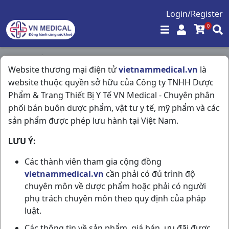
Login/Register
0
Trang chủ
/
Website thương mại điện tử
vietnammedical.vn
là
Giảm Đau - Kháng Viêm - Giãn Cơ - Xương Khớp - Gout
website thuộc quyền sở hữu của Công ty TNHH Dược
/
Mydocalm 150mg H3vi10v Hungary
Phẩm & Trang Thiết Bị Y Tế VN Medical - Chuyên phân
phối bán buôn dược phẩm, vật tư y tế, mỹ phẩm và các
sản phẩm được phép lưu hành tại Việt Nam.
LƯU Ý:
Các thành viên tham gia cộng đồng
vietnammedical.vn
cần phải có đủ trình độ
chuyên môn về dược phẩm hoặc phải có người
phụ trách chuyên môn theo quy định của pháp
luật.
Các thông tin về sản phẩm, giá bán, ưu đãi được