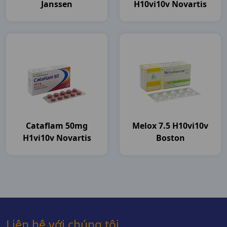
Janssen
H10vi10v Novartis
Cataflam 50mg
Melox 7.5 H10vi10v
H1vi10v Novartis
Boston
Liên hệ với chúng tôi