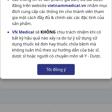
đăng trên website
vietnammedical.vn
nhằm mục
đích cung cấp các thông tin cho thành viên tham
gia một cách đầy đủ & chính xác các đặc tính của
sản phẩm.
MICARDIS 40MG H30V BOEHRINGER
VN Medical
sẽ
KHÔNG
chịu trách nhiệm khi có
bất kỳ hậu quả nào xảy ra do tự ý sử dụng sử
NSX:
Boehringer
dụng thuốc kê đơn hay thuốc chữa bệnh mà
không tuân thủ theo sự hướng dẫn của bác sĩ,
Nhóm hàng:
Tim Mạch - Lợi Tiểu- Nội Tiết,
dược sĩ hoặc người có chuyên môn về Y - Dược.
Chia sẻ qua mạng xã hội:
Tôi đồng ý