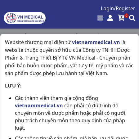
Login/Register
0
Trang chủ
/
Tim Mạch - Lợi Tiểu- Nội Tiết
/
Website thương mại điện tử
vietnammedical.vn
là
Micardis 40mg H30v Boehringer
website thuộc quyền sở hữu của Công ty TNHH Dược
Phẩm & Trang Thiết Bị Y Tế VN Medical - Chuyên phân
phối bán buôn dược phẩm, vật tư y tế, mỹ phẩm và các
sản phẩm được phép lưu hành tại Việt Nam.
LƯU Ý:
Các thành viên tham gia cộng đồng
vietnammedical.vn
cần phải có đủ trình độ
chuyên môn về dược phẩm hoặc phải có người
phụ trách chuyên môn theo quy định của pháp
luật.
Các thông tin về sản phẩm, giá bán, ưu đãi được