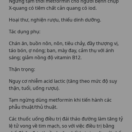
Ngừng tạm thời metformin cho người bệnh chụp
X-quang có tiêm chất cản quang có iod.
Hoại thư, nghiện rượu, thiếu dinh dưỡng.
Tác dụng phụ:
Chán ăn, buồn nôn, nôn, tiêu chảy, đầy thượng vị,
táo bón, ợ nóng; ban, mày đay, cảm thụ với ánh
sáng; giảm nồng độ vitamin B12.
Thận trọng:
Nguy cơ nhiễm acid lactic (tăng theo mức độ suy
thận, tuổi, uống rượu).
Tạm ngừng dùng metformin khi tiến hành các
phẫu thuật/thủ thuật.
Các thuốc uống điều trị đái tháo đường làm tăng tỷ
lệ tử vong về tim mạch, so với việc điều trị bằng