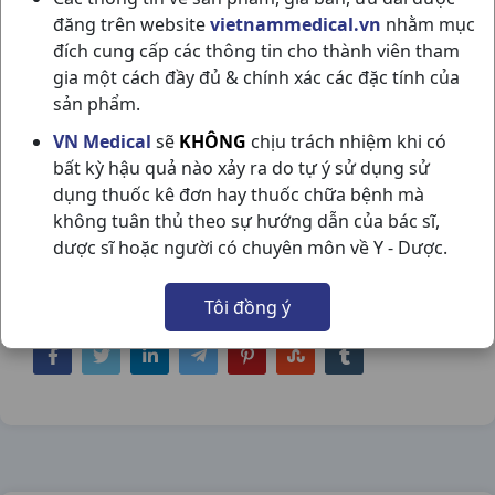
đăng trên website
vietnammedical.vn
nhằm mục
đích cung cấp các thông tin cho thành viên tham
gia một cách đầy đủ & chính xác các đặc tính của
sản phẩm.
METFORMIN 500MG H60V
VN Medical
sẽ
KHÔNG
chịu trách nhiệm khi có
bất kỳ hậu quả nào xảy ra do tự ý sử dụng sử
STELLAPHARM
dụng thuốc kê đơn hay thuốc chữa bệnh mà
NSX:
Stellapharm
không tuân thủ theo sự hướng dẫn của bác sĩ,
dược sĩ hoặc người có chuyên môn về Y - Dược.
Nhóm hàng:
Tim Mạch - Lợi Tiểu- Nội Tiết,
Tôi đồng ý
Chia sẻ qua mạng xã hội: