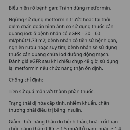
Biểu hiện rõ bệnh gan: Tránh dùng metformin.
Ngừng sử dụng metformin trước hoặc tại thời
điểm chẩn đoán hình ảnh có sử dụng thuốc cản
quang iod: ở bệnh nhân có eGFR = 30 – 60
ml/phút/1,73 m2; bệnh nhân có tiền sử bệnh gan,
nghiện rượu hoặc suy tim; bệnh nhân sẽ sử dụng
thuốc cản quang chứa iod đường động mạch.
Đánh giá eGFR sau khi chiếu chụp 48 giờ, sử dụng
lại metformin nếu chức năng thận ổn định.
Chống chỉ định:
Tiền sử quá mẫn với thành phần thuốc.
Trạng thái dị hóa cấp tính, nhiễm khuẩn, chấn
thương phải điều trị bằng insulin.
Giảm chức năng thận do bệnh thận, hoặc rối loạn
chức năng thận (ClCr ≥ 1,5 mg/dl ở nam, hoặc ≥ 1,4