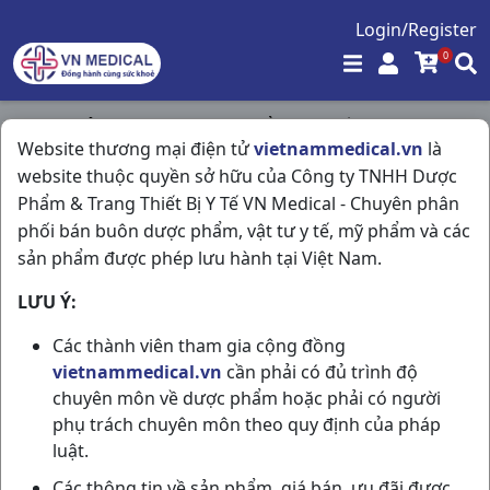
Login/Register
0
Trang chủ
/
Tim Mạch - Lợi Tiểu- Nội Tiết
/
Website thương mại điện tử
vietnammedical.vn
là
Metformin 500mg H60v Stellapharm
website thuộc quyền sở hữu của Công ty TNHH Dược
Phẩm & Trang Thiết Bị Y Tế VN Medical - Chuyên phân
phối bán buôn dược phẩm, vật tư y tế, mỹ phẩm và các
sản phẩm được phép lưu hành tại Việt Nam.
LƯU Ý:
Các thành viên tham gia cộng đồng
vietnammedical.vn
cần phải có đủ trình độ
chuyên môn về dược phẩm hoặc phải có người
phụ trách chuyên môn theo quy định của pháp
luật.
Các thông tin về sản phẩm, giá bán, ưu đãi được