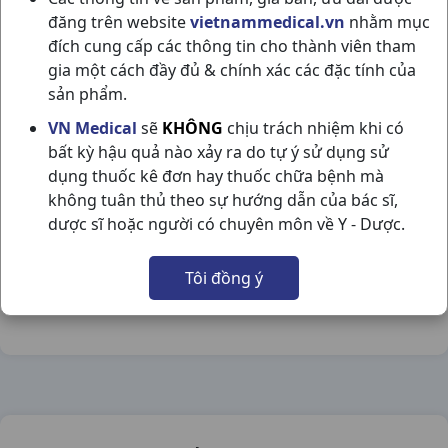
đăng trên website
vietnammedical.vn
nhằm mục
đích cung cấp các thông tin cho thành viên tham
gia một cách đầy đủ & chính xác các đặc tính của
sản phẩm.
LOSTAD T25 H30V STELLAPHARM
VN Medical
sẽ
KHÔNG
chịu trách nhiệm khi có
bất kỳ hậu quả nào xảy ra do tự ý sử dụng sử
NSX:
Stellapharm
dụng thuốc kê đơn hay thuốc chữa bệnh mà
không tuân thủ theo sự hướng dẫn của bác sĩ,
Nhóm hàng:
Tim Mạch - Lợi Tiểu- Nội Tiết,
dược sĩ hoặc người có chuyên môn về Y - Dược.
Chia sẻ qua mạng xã hội:
Tôi đồng ý