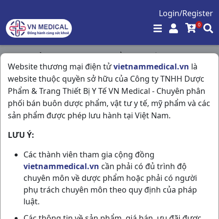
Login/Register
0
Trang chủ
/
Tim Mạch - Lợi Tiểu- Nội Tiết
/
Website thương mại điện tử
vietnammedical.vn
là
Lostad T25 H30v Stellapharm
website thuộc quyền sở hữu của Công ty TNHH Dược
Phẩm & Trang Thiết Bị Y Tế VN Medical - Chuyên phân
phối bán buôn dược phẩm, vật tư y tế, mỹ phẩm và các
sản phẩm được phép lưu hành tại Việt Nam.
LƯU Ý:
Các thành viên tham gia cộng đồng
vietnammedical.vn
cần phải có đủ trình độ
chuyên môn về dược phẩm hoặc phải có người
phụ trách chuyên môn theo quy định của pháp
luật.
Các thông tin về sản phẩm, giá bán, ưu đãi được