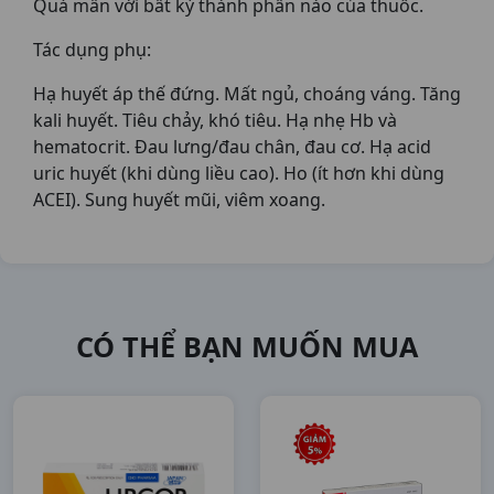
Quá mẫn với bất kỳ thành phần nào của thuốc.
Tác dụng phụ:
Hạ huyết áp thế đứng. Mất ngủ, choáng váng. Tăng
kali huyết. Tiêu chảy, khó tiêu. Hạ nhẹ Hb và
hematocrit. Đau lưng/đau chân, đau cơ. Hạ acid
uric huyết (khi dùng liều cao). Ho (ít hơn khi dùng
ACEI). Sung huyết mũi, viêm xoang.
CÓ THỂ BẠN MUỐN MUA