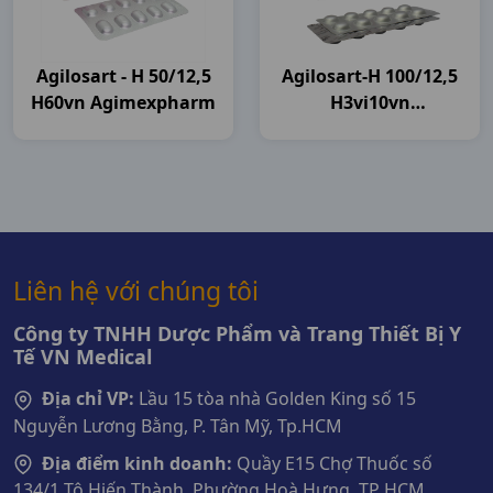
Agilosart - H 50/12,5
Agilosart-H 100/12,5
H60vn Agimexpharm
H3vi10vn
Agimexpharm
Liên hệ với chúng tôi
Công ty TNHH Dược Phẩm và Trang Thiết Bị Y
Tế VN Medical
Địa chỉ VP:
Lầu 15 tòa nhà Golden King số 15
Nguyễn Lương Bằng, P. Tân Mỹ, Tp.HCM
Địa điểm kinh doanh:
Quầy E15 Chợ Thuốc số
134/1 Tô Hiến Thành, Phường Hoà Hưng, TP HCM