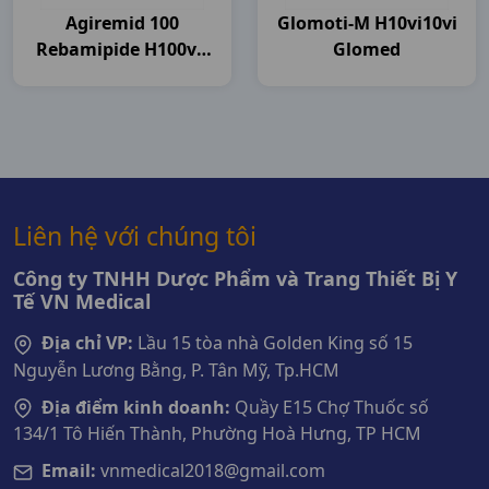
Agiremid 100
Glomoti-M H10vi10vi
Rebamipide H100vn
Glomed
Agimexpharm
Liên hệ với chúng tôi
Công ty TNHH Dược Phẩm và Trang Thiết Bị Y
Tế VN Medical
Địa chỉ VP:
Lầu 15 tòa nhà Golden King số 15
Nguyễn Lương Bằng, P. Tân Mỹ, Tp.HCM
Địa điểm kinh doanh:
Quầy E15 Chợ Thuốc số
134/1 Tô Hiến Thành, Phường Hoà Hưng, TP HCM
Email:
vnmedical2018@gmail.com