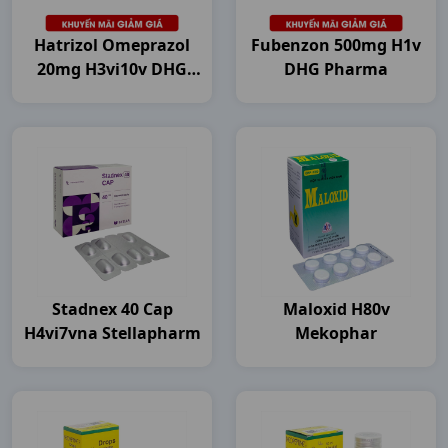
Hatrizol Omeprazol
Fubenzon 500mg H1v
20mg H3vi10v DHG
DHG Pharma
Pharma
Stadnex 40 Cap
Maloxid H80v
H4vi7vna Stellapharm
Mekophar