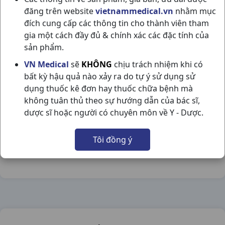
đăng trên website
vietnammedical.vn
nhằm mục
đích cung cấp các thông tin cho thành viên tham
gia một cách đầy đủ & chính xác các đặc tính của
sản phẩm.
LOPERAMID 2MG H50V DOMESCO
VN Medical
sẽ
KHÔNG
chịu trách nhiệm khi có
bất kỳ hậu quả nào xảy ra do tự ý sử dụng sử
NSX:
Domesco
dụng thuốc kê đơn hay thuốc chữa bệnh mà
không tuân thủ theo sự hướng dẫn của bác sĩ,
Nhóm hàng:
Tiêu Hóa - Gan - Mật - Thận,
dược sĩ hoặc người có chuyên môn về Y - Dược.
Chia sẻ qua mạng xã hội:
Tôi đồng ý