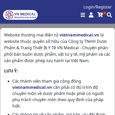
Login/Register
0
Trang chủ
/
Tiêu Hóa - Gan - Mật - Thận
/
Website thương mại điện tử
vietnammedical.vn
là
Loperamid 2mg H50v Domesco
website thuộc quyền sở hữu của Công ty TNHH Dược
Phẩm & Trang Thiết Bị Y Tế VN Medical - Chuyên phân
phối bán buôn dược phẩm, vật tư y tế, mỹ phẩm và các
sản phẩm được phép lưu hành tại Việt Nam.
LƯU Ý:
Các thành viên tham gia cộng đồng
vietnammedical.vn
cần phải có đủ trình độ
chuyên môn về dược phẩm hoặc phải có người
phụ trách chuyên môn theo quy định của pháp
luật.
Các thông tin về sản phẩm, giá bán, ưu đãi được