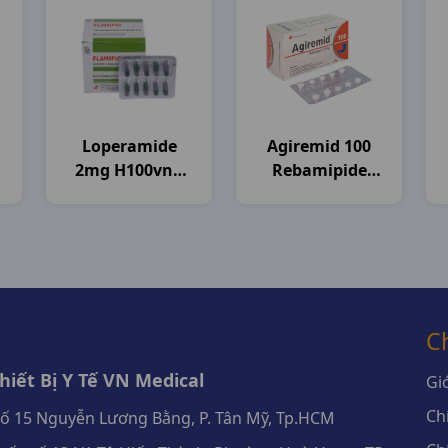
Loperamide
Agiremid 100
2mg H100vna
Rebamipide
Flamigo
H100vn
Agimexpharm
C
iết Bị Y Tế VN Medical
Giớ
Ch
số 15 Nguyễn Lương Bằng, P. Tân Mỹ, Tp.HCM