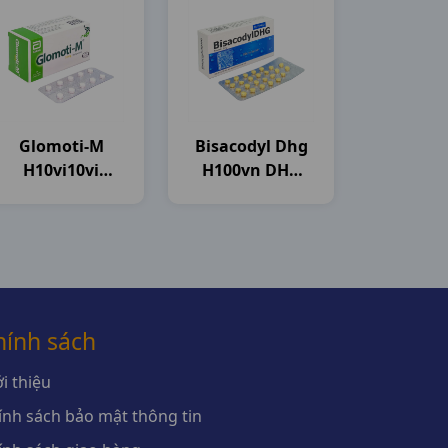
Glomoti-M
Bisacodyl Dhg
H10vi10vi
H100vn DHG
Glomed
Pharma
hính sách
i thiệu
ính sách bảo mật thông tin