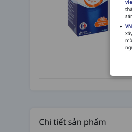
vi
th
sả
VN
xả
mà
ng
Chi tiết sản phẩm