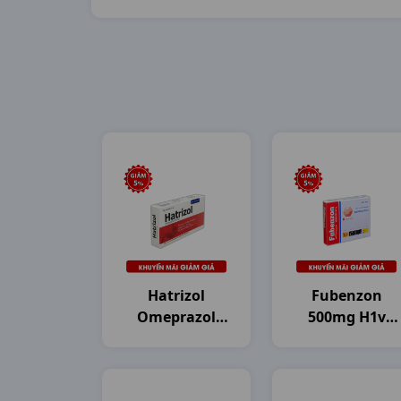
Hatrizol
Fubenzon
Omeprazol
500mg H1v
20mg H3vi10v
DHG Pharma
DHG Pharma