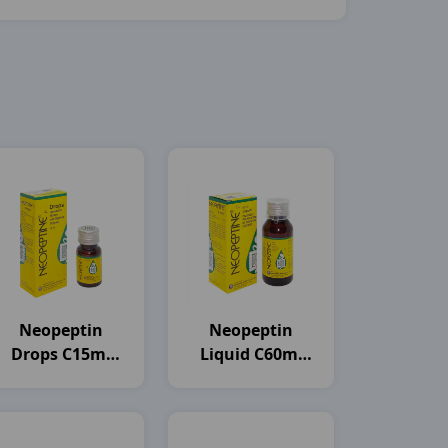
Neopeptin
Neopeptin
Drops C15ml
Liquid C60ml
India
India