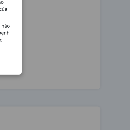
ho
 của
ả nào
 bệnh
c