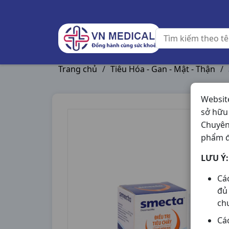
Trang chủ
/
Tiêu Hóa - Gan - Mật - Thận
/
Websit
sở hữu
Chuyên
phẩm đ
LƯU Ý:
Cá
đủ
ch
Cá