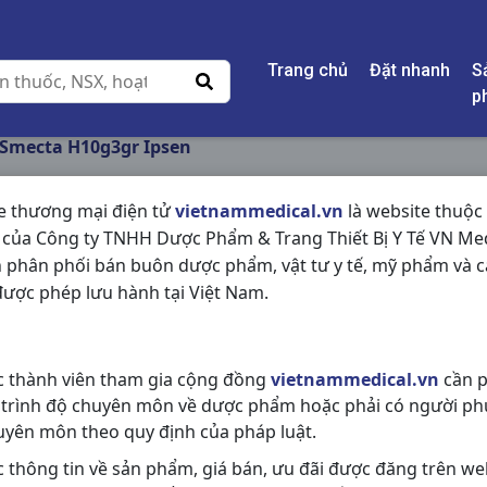
Trang chủ
Đặt nhanh
S
p
Smecta H10g3gr Ipsen
e thương mại điện tử
vietnammedical.vn
là website thuộc
 của Công ty TNHH Dược Phẩm & Trang Thiết Bị Y Tế VN Med
SMECTA H10G3GR I
 phân phối bán buôn dược phẩm, vật tư y tế, mỹ phẩm và c
ược phép lưu hành tại Việt Nam.
NSX:
Ipsen
Nhóm hàng:
Tiêu Hóa - Gan - Mật 
c thành viên tham gia cộng đồng
vietnammedical.vn
cần p
Chia sẻ qua mạng xã hội:
 trình độ chuyên môn về dược phẩm hoặc phải có người ph
uyên môn theo quy định của pháp luật.
c thông tin về sản phẩm, giá bán, ưu đãi được đăng trên we