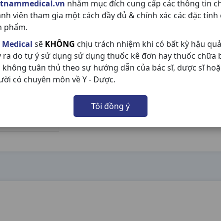
etnammedical.vn
nhằm mục đích cung cấp các thông tin c
ành viên tham gia một cách đầy đủ & chính xác các đặc tính
n phẩm.
 Medical
sẽ
KHÔNG
chịu trách nhiệm khi có bất kỳ hậu qu
y ra do tự ý sử dụng sử dụng thuốc kê đơn hay thuốc chữa
 không tuân thủ theo sự hướng dẫn của bác sĩ, dược sĩ hoặ
ười có chuyên môn về Y - Dược.
Tôi đồng ý