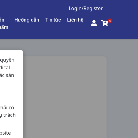
Login/Register
ản
Hướng dẫn
Tin tức
Liên hệ
0
hẩm
 quyền
ical -
PSEN
ác sản
- Thận,
hải có
ụ trách
bsite