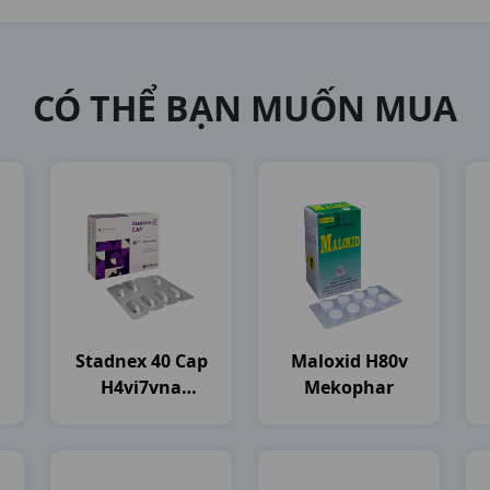
CÓ THỂ BẠN MUỐN MUA
Stadnex 40 Cap
Maloxid H80v
H4vi7vna
Mekophar
Stellapharm