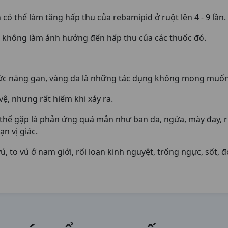
có thể làm tăng hấp thu của rebamipid ở ruột lên 4 - 9 lần.
ể không làm ảnh hưởng đến hấp thu của các thuốc đó.
chức năng gan, vàng da là những tác dụng không mong muố
ệ, nhưng rất hiếm khi xảy ra.
ể gặp là phản ứng quá mẫn như ban da, ngứa, mày đay, ru
ạn vị giác.
, to vú ở nam giới, rối loạn kinh nguyệt, trống ngực, sốt, 