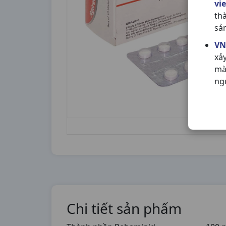
vi
th
sả
VN
xả
mà
ng
Chi tiết sản phẩm