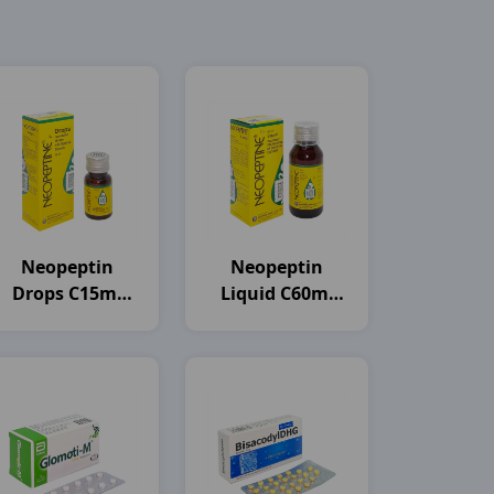
Neopeptin
Neopeptin
Drops C15ml
Liquid C60ml
India
India