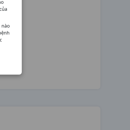
ho
 của
ả nào
 bệnh
c