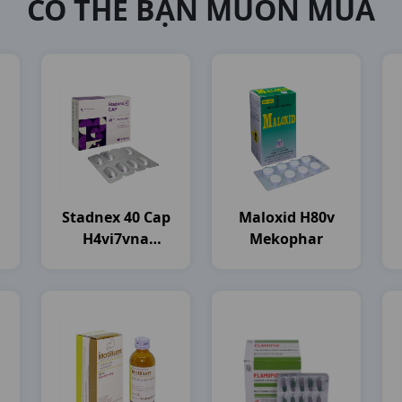
CÓ THỂ BẠN MUỐN MUA
Stadnex 40 Cap
Maloxid H80v
H4vi7vna
Mekophar
Stellapharm