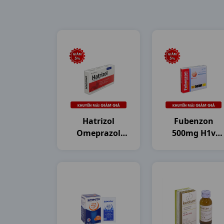
Hatrizol
Fubenzon
Omeprazol
500mg H1v
20mg H3vi10v
DHG Pharma
DHG Pharma