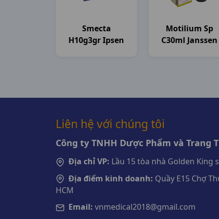
Smecta
Motilium Sp
H10g3gr Ipsen
C30ml Janssen
Liên hệ với chúng tôi
Công ty TNHH Dược Phẩm và Trang Th
Địa chỉ VP:
Lầu 15 tòa nhà Golden King 
Địa điểm kinh doanh:
Quầy E15 Chợ Thu
HCM
Email:
vnmedical2018@gmail.com