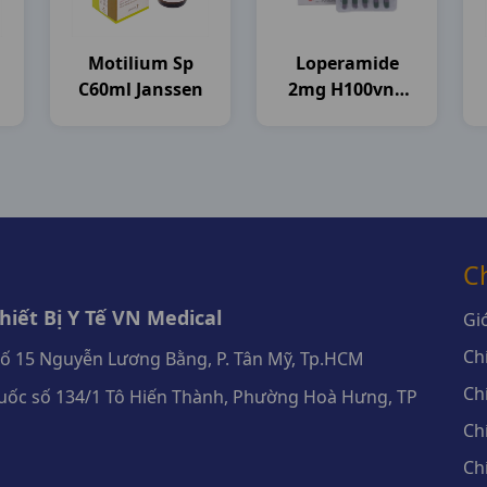
Motilium Sp
Loperamide
C60ml Janssen
2mg H100vna
Flamigo
C
iết Bị Y Tế VN Medical
Giớ
Ch
số 15 Nguyễn Lương Bằng, P. Tân Mỹ, Tp.HCM
Ch
ốc số 134/1 Tô Hiến Thành, Phường Hoà Hưng, TP
Ch
Ch