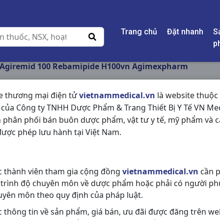
Trang chủ
Đặt nhanh
S
p
Agiremid 100 Rebamipide H100vn Agimexpharm
e thương mại điện tử
vietnammedical.vn
là website thuộc
 của Công ty TNHH Dược Phẩm & Trang Thiết Bị Y Tế VN Med
AGIREMID 100 REBA
 phân phối bán buôn dược phẩm, vật tư y tế, mỹ phẩm và c
AGIMEXPHARM
ược phép lưu hành tại Việt Nam.
NSX:
Agimexpharm
c thành viên tham gia cộng đồng
vietnammedical.vn
cần p
Nhóm hàng:
Tiêu Hóa - Gan - Mật 
 trình độ chuyên môn về dược phẩm hoặc phải có người ph
Chia sẻ qua mạng xã hội:
uyên môn theo quy định của pháp luật.
c thông tin về sản phẩm, giá bán, ưu đãi được đăng trên we