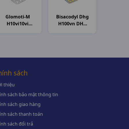
Glomoti-M
Bisacodyl Dhg
H10vi10vi
H100vn DHG
Glomed
Pharma
hính sách
i thiệu
ính sách bảo mật thông tin
ính sách giao hàng
ính sách thanh toán
ính sách đổi trả