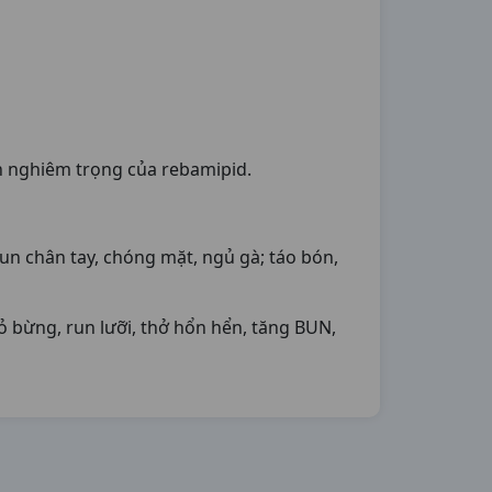
n nghiêm trọng của rebamipid.
n chân tay, chóng mặt, ngủ gà; táo bón,
đỏ bừng, run lưỡi, thở hổn hển, tăng BUN,