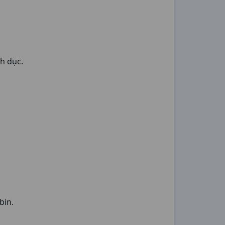
nh dục.
bin.