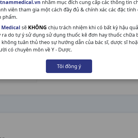
etnammedical.vn
nhằm mục đích cung cấp các thông tin c
ành viên tham gia một cách đầy đủ & chính xác các đặc tính
n phẩm.
 Medical
sẽ
KHÔNG
chịu trách nhiệm khi có bất kỳ hậu qu
y ra do tự ý sử dụng sử dụng thuốc kê đơn hay thuốc chữa
 không tuân thủ theo sự hướng dẫn của bác sĩ, dược sĩ hoặ
ười có chuyên môn về Y - Dược.
Tôi đồng ý