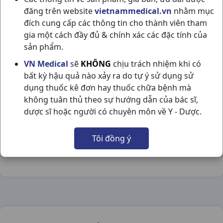
đăng trên website
vietnammedical.vn
nhằm mục
đích cung cấp các thông tin cho thành viên tham
gia một cách đầy đủ & chính xác các đặc tính của
sản phẩm.
LIPANTHYL 200MG H30VNA ABBOTT
VN Medical
sẽ
KHÔNG
chịu trách nhiệm khi có
bất kỳ hậu quả nào xảy ra do tự ý sử dụng sử
NSX:
Abbott
dụng thuốc kê đơn hay thuốc chữa bệnh mà
không tuân thủ theo sự hướng dẫn của bác sĩ,
Nhóm hàng:
Tim Mạch - Lợi Tiểu- Nội Tiết,
dược sĩ hoặc người có chuyên môn về Y - Dược.
Chia sẻ qua mạng xã hội:
Tôi đồng ý