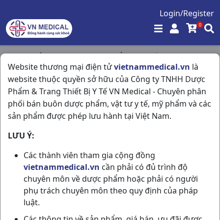
Login/Register
0
Trang chủ
/
Tim Mạch - Lợi Tiểu- Nội Tiết
/
Website thương mại điện tử
vietnammedical.vn
là
Lercastad 10 H60v Stellapharm
website thuộc quyền sở hữu của Công ty TNHH Dược
Phẩm & Trang Thiết Bị Y Tế VN Medical - Chuyên phân
phối bán buôn dược phẩm, vật tư y tế, mỹ phẩm và các
sản phẩm được phép lưu hành tại Việt Nam.
LƯU Ý:
Các thành viên tham gia cộng đồng
vietnammedical.vn
cần phải có đủ trình độ
chuyên môn về dược phẩm hoặc phải có người
phụ trách chuyên môn theo quy định của pháp
luật.
Các thông tin về sản phẩm, giá bán, ưu đãi được