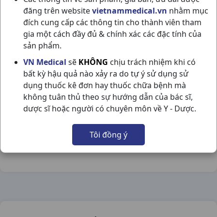
đăng trên website
vietnammedical.vn
nhằm mục
đích cung cấp các thông tin cho thành viên tham
gia một cách đầy đủ & chính xác các đặc tính của
sản phẩm.
LERCASTAD 10 H60V STELLAPHARM
VN Medical
sẽ
KHÔNG
chịu trách nhiệm khi có
bất kỳ hậu quả nào xảy ra do tự ý sử dụng sử
NSX:
Stellapharm
dụng thuốc kê đơn hay thuốc chữa bệnh mà
không tuân thủ theo sự hướng dẫn của bác sĩ,
Nhóm hàng:
Tim Mạch - Lợi Tiểu- Nội Tiết,
dược sĩ hoặc người có chuyên môn về Y - Dược.
Chia sẻ qua mạng xã hội:
Tôi đồng ý