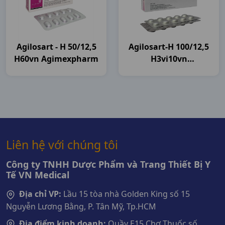
Agilosart - H 50/12,5
Agilosart-H 100/12,5
H60vn Agimexpharm
H3vi10vn
Agimexpharm
Liên hệ với chúng tôi
Công ty TNHH Dược Phẩm và Trang Thiết Bị Y
Tế VN Medical
Địa chỉ VP:
Lầu 15 tòa nhà Golden King số 15
Nguyễn Lương Bằng, P. Tân Mỹ, Tp.HCM
Địa điểm kinh doanh:
Quầy E15 Chợ Thuốc số