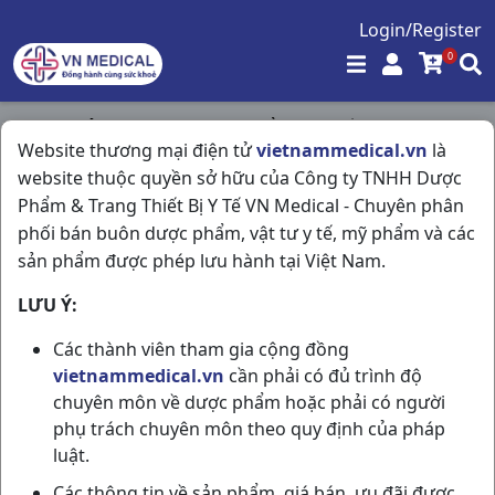
Login/Register
0
Trang chủ
/
Tim Mạch - Lợi Tiểu- Nội Tiết
/
Website thương mại điện tử
vietnammedical.vn
là
Jardiance 25mg H30vbf Germany
website thuộc quyền sở hữu của Công ty TNHH Dược
Phẩm & Trang Thiết Bị Y Tế VN Medical - Chuyên phân
phối bán buôn dược phẩm, vật tư y tế, mỹ phẩm và các
sản phẩm được phép lưu hành tại Việt Nam.
LƯU Ý:
Các thành viên tham gia cộng đồng
vietnammedical.vn
cần phải có đủ trình độ
chuyên môn về dược phẩm hoặc phải có người
phụ trách chuyên môn theo quy định của pháp
luật.
Các thông tin về sản phẩm, giá bán, ưu đãi được