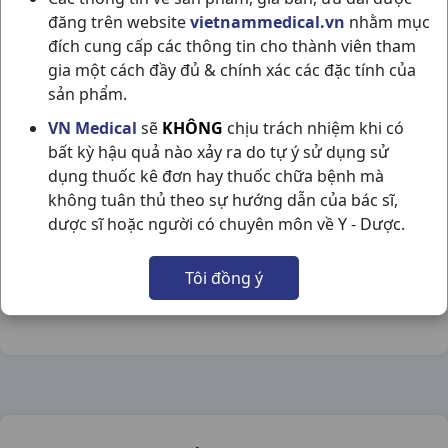
đăng trên website
vietnammedical.vn
nhằm mục
đích cung cấp các thông tin cho thành viên tham
gia một cách đầy đủ & chính xác các đặc tính của
sản phẩm.
JARDIANCE 25MG H30VBF GERMANY
VN Medical
sẽ
KHÔNG
chịu trách nhiệm khi có
bất kỳ hậu quả nào xảy ra do tự ý sử dụng sử
NSX:
Germany
dụng thuốc kê đơn hay thuốc chữa bệnh mà
không tuân thủ theo sự hướng dẫn của bác sĩ,
Nhóm hàng:
Tim Mạch - Lợi Tiểu- Nội Tiết,
dược sĩ hoặc người có chuyên môn về Y - Dược.
Chia sẻ qua mạng xã hội:
Tôi đồng ý