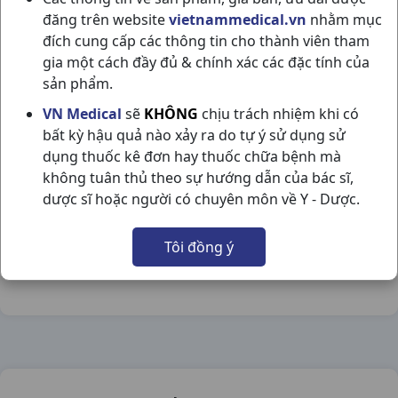
đăng trên website
vietnammedical.vn
nhằm mục
đích cung cấp các thông tin cho thành viên tham
gia một cách đầy đủ & chính xác các đặc tính của
sản phẩm.
IRBESARTAN 150MG H28V DOMESCO
VN Medical
sẽ
KHÔNG
chịu trách nhiệm khi có
bất kỳ hậu quả nào xảy ra do tự ý sử dụng sử
NSX:
Domesco
dụng thuốc kê đơn hay thuốc chữa bệnh mà
không tuân thủ theo sự hướng dẫn của bác sĩ,
Nhóm hàng:
Tim Mạch - Lợi Tiểu- Nội Tiết,
dược sĩ hoặc người có chuyên môn về Y - Dược.
Chia sẻ qua mạng xã hội:
Tôi đồng ý