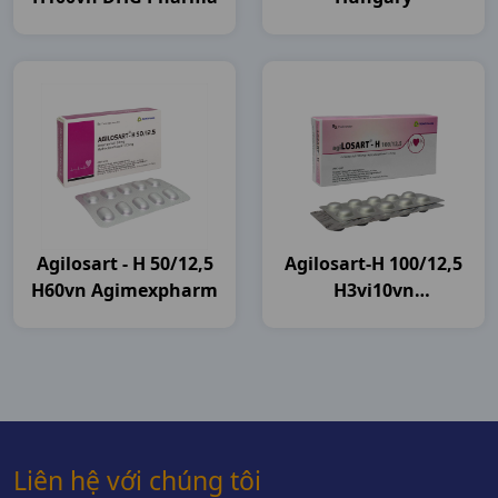
Agilosart - H 50/12,5
Agilosart-H 100/12,5
H60vn Agimexpharm
H3vi10vn
Agimexpharm
Liên hệ với chúng tôi