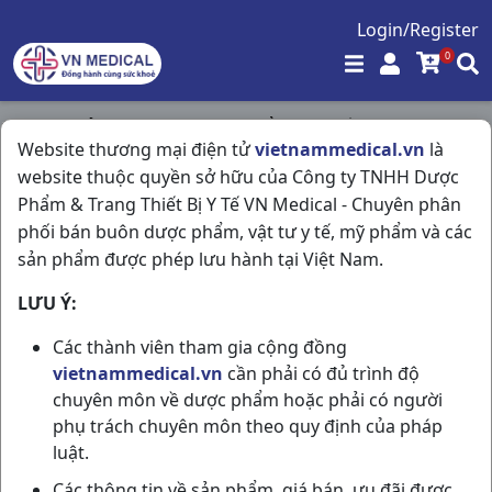
Login/Register
0
Trang chủ
/
Tim Mạch - Lợi Tiểu- Nội Tiết
/
Website thương mại điện tử
vietnammedical.vn
là
Irbesartan 150mg H28v Domesco
website thuộc quyền sở hữu của Công ty TNHH Dược
Phẩm & Trang Thiết Bị Y Tế VN Medical - Chuyên phân
phối bán buôn dược phẩm, vật tư y tế, mỹ phẩm và các
sản phẩm được phép lưu hành tại Việt Nam.
LƯU Ý:
Các thành viên tham gia cộng đồng
vietnammedical.vn
cần phải có đủ trình độ
chuyên môn về dược phẩm hoặc phải có người
phụ trách chuyên môn theo quy định của pháp
luật.
Các thông tin về sản phẩm, giá bán, ưu đãi được