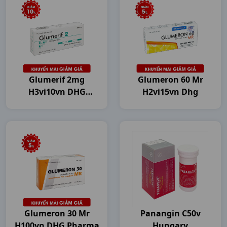
Glumerif 2mg
Glumeron 60 Mr
H3vi10vn DHG
H2vi15vn Dhg
Pharma
Glumeron 30 Mr
Panangin C50v
H100vn DHG Pharma
Hungary