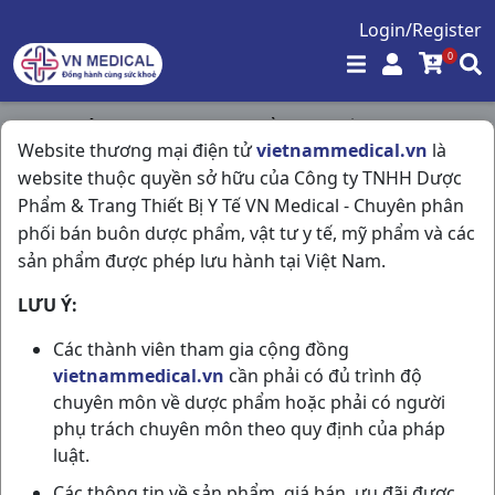
Login/Register
0
Trang chủ
/
Tim Mạch - Lợi Tiểu- Nội Tiết
/
Website thương mại điện tử
vietnammedical.vn
là
Irbesartan 150 H28v Stellapharm
website thuộc quyền sở hữu của Công ty TNHH Dược
Phẩm & Trang Thiết Bị Y Tế VN Medical - Chuyên phân
phối bán buôn dược phẩm, vật tư y tế, mỹ phẩm và các
sản phẩm được phép lưu hành tại Việt Nam.
LƯU Ý:
Các thành viên tham gia cộng đồng
vietnammedical.vn
cần phải có đủ trình độ
chuyên môn về dược phẩm hoặc phải có người
phụ trách chuyên môn theo quy định của pháp
luật.
Các thông tin về sản phẩm, giá bán, ưu đãi được