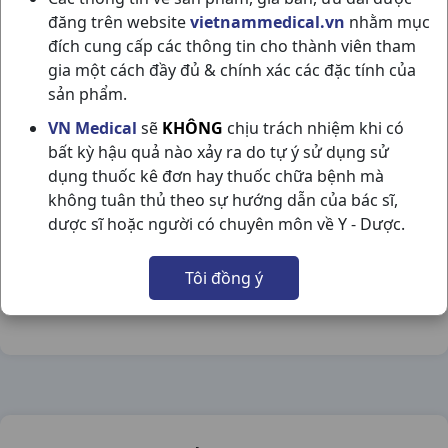
đăng trên website
vietnammedical.vn
nhằm mục
đích cung cấp các thông tin cho thành viên tham
gia một cách đầy đủ & chính xác các đặc tính của
sản phẩm.
IRBESARTAN 150 H28V STELLAPHARM
VN Medical
sẽ
KHÔNG
chịu trách nhiệm khi có
bất kỳ hậu quả nào xảy ra do tự ý sử dụng sử
NSX:
Stellapharm
dụng thuốc kê đơn hay thuốc chữa bệnh mà
không tuân thủ theo sự hướng dẫn của bác sĩ,
Nhóm hàng:
Tim Mạch - Lợi Tiểu- Nội Tiết,
dược sĩ hoặc người có chuyên môn về Y - Dược.
Chia sẻ qua mạng xã hội:
Tôi đồng ý