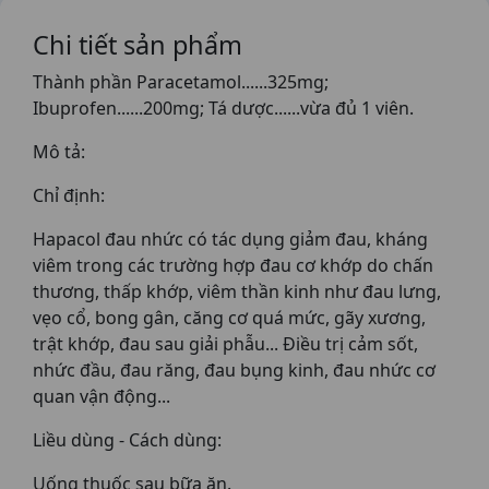
Chi tiết sản phẩm
Thành phần Paracetamol......325mg;
Ibuprofen......200mg; Tá dược......vừa đủ 1 viên.
Mô tả:
Chỉ định:
Hapacol đau nhức có tác dụng giảm đau, kháng
viêm trong các trường hợp đau cơ khớp do chấn
thương, thấp khớp, viêm thần kinh như đau lưng,
vẹo cổ, bong gân, căng cơ quá mức, gãy xương,
trật khớp, đau sau giải phẫu... Điều trị cảm sốt,
nhức đầu, đau răng, đau bụng kinh, đau nhức cơ
quan vận động...
Liều dùng - Cách dùng:
Uống thuốc sau bữa ăn.