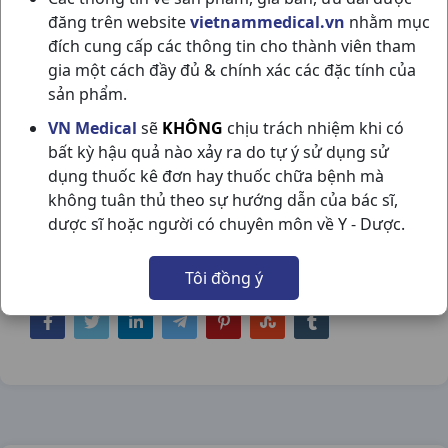
đăng trên website
vietnammedical.vn
nhằm mục
đích cung cấp các thông tin cho thành viên tham
gia một cách đầy đủ & chính xác các đặc tính của
sản phẩm.
HAPACOL EVA ĐAU NHỨC H50V DHG
VN Medical
sẽ
KHÔNG
chịu trách nhiệm khi có
bất kỳ hậu quả nào xảy ra do tự ý sử dụng sử
PHARMA
dụng thuốc kê đơn hay thuốc chữa bệnh mà
NSX:
DHG Pharma
không tuân thủ theo sự hướng dẫn của bác sĩ,
dược sĩ hoặc người có chuyên môn về Y - Dược.
Nhóm hàng:
Giảm Đau - Hạ Sốt,
Tôi đồng ý
Chia sẻ qua mạng xã hội: