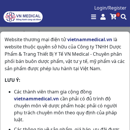
Login/Register
0
Trang chủ
/
Giảm Đau - Hạ Sốt
/
Website thương mại điện tử
vietnammedical.vn
là
Hapacol Eva đau Nhức H50v DHG Pharma
website thuộc quyền sở hữu của Công ty TNHH Dược
Phẩm & Trang Thiết Bị Y Tế VN Medical - Chuyên phân
phối bán buôn dược phẩm, vật tư y tế, mỹ phẩm và các
sản phẩm được phép lưu hành tại Việt Nam.
LƯU Ý:
Các thành viên tham gia cộng đồng
vietnammedical.vn
cần phải có đủ trình độ
chuyên môn về dược phẩm hoặc phải có người
phụ trách chuyên môn theo quy định của pháp
luật.
Các thông tin về sản phẩm, giá bán, ưu đãi được