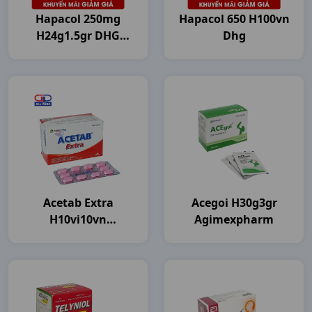
Hapacol 250mg
Hapacol 650 H100vn
H24g1.5gr DHG
Dhg
Pharma
Acetab Extra
Acegoi H30g3gr
H10vi10vn
Agimexpharm
Agimexpharm