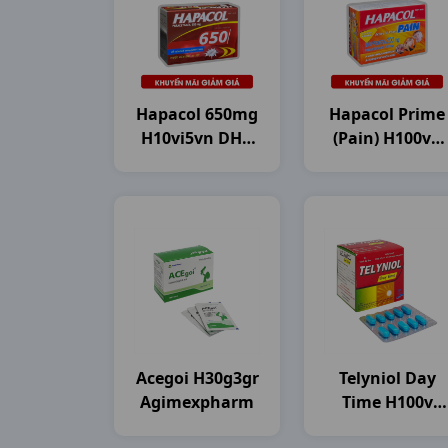
Hapacol 650mg
Hapacol Prime
H10vi5vn DHG
(Pain) H100vn
Pharma
DHG Pharma
Acegoi H30g3gr
Telyniol Day
Agimexpharm
Time H100v
Thành Nam