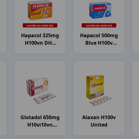
Hapacol 325mg
Hapacol 500mg
H100vn DHG
Blue H100v
Pharma
DHG Pharma
Glotadol 650mg
Alaxan H100v
H10vi10vn
United
Glomed