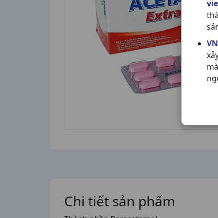
vi
th
sả
VN
xả
mà
ng
Chi tiết sản phẩm