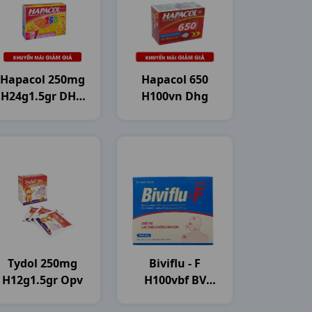
Hapacol 250mg
Hapacol 650
H24g1.5gr DHG
H100vn Dhg
Pharma
Tydol 250mg
Biviflu - F
H12g1.5gr Opv
H100vbf BV
Pharma