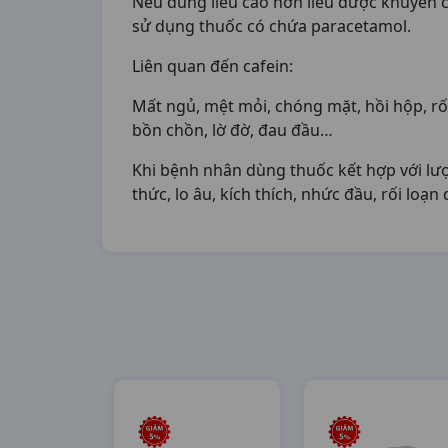
Nếu dùng liều cao hơn liều được khuyến c
sử dụng thuốc có chứa paracetamol.
Liên quan đến cafein:
Mất ngủ, mệt mỏi, chóng mặt, hồi hộp, rối
bồn chồn, lờ đờ, đau đầu…
Khi bệnh nhân dùng thuốc kết hợp với lượ
thức, lo âu, kích thích, nhức đầu, rối loạ