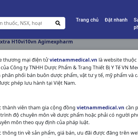
Trang chủ
Đặt nhanh
S
p
Extra H10vi10vn Agimexpharm
e thương mại điện tử
vietnammedical.vn
là website thuộc
 của Công ty TNHH Dược Phẩm & Trang Thiết Bị Y Tế VN Med
ACETAB EXTRA H10V
 phân phối bán buôn dược phẩm, vật tư y tế, mỹ phẩm và c
AGIMEXPHARM
ược phép lưu hành tại Việt Nam.
NSX:
Agimexpharm
c thành viên tham gia cộng đồng
vietnammedical.vn
cần p
Nhóm hàng:
Giảm Đau - Hạ Sốt,
 trình độ chuyên môn về dược phẩm hoặc phải có người ph
Chia sẻ qua mạng xã hội:
uyên môn theo quy định của pháp luật.
c thông tin về sản phẩm, giá bán, ưu đãi được đăng trên we