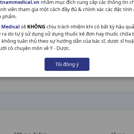
etnammedical.vn
nhằm mục đích cung cấp các thông tin c
ành viên tham gia một cách đầy đủ & chính xác các đặc tính
n phẩm.
 Medical
sẽ
KHÔNG
chịu trách nhiệm khi có bất kỳ hậu qu
y ra do tự ý sử dụng sử dụng thuốc kê đơn hay thuốc chữa
 không tuân thủ theo sự hướng dẫn của bác sĩ, dược sĩ hoặ
ười có chuyên môn về Y - Dược.
Tôi đồng ý