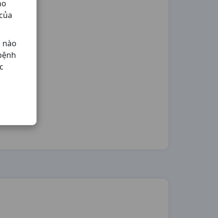
ho
 của
ả nào
 bệnh
c