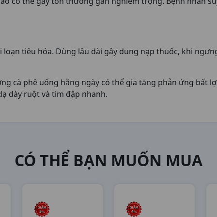
áo có thể gây tổn thương gan nghiêm trọng. Bệnh nhân suy
 loạn tiêu hóa. Dùng lâu dài gây dung nạp thuốc, khi ngưng
ng cà phê uống hằng ngày có thể gia tăng phản ứng bất lợi
n dạ dày ruột và tim đập nhanh.
CÓ THỂ BẠN MUỐN MUA