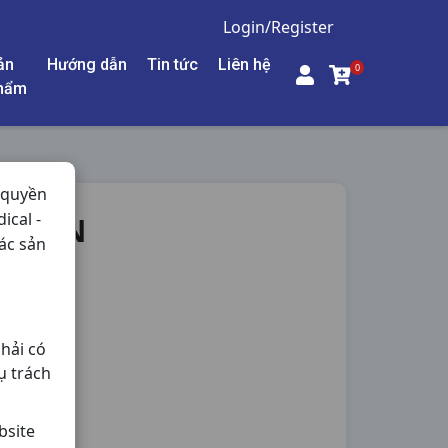
Login/Register
ản
Hướng dẫn
Tin tức
Liên hệ
0
hẩm
 quyền
ical -
I10VN
ác sản
hải có
ụ trách
bsite