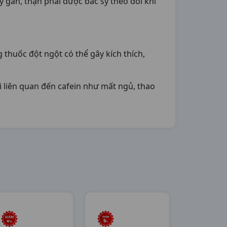
 gan, thận phải được bác sỹ theo dõi khi
 thuốc đột ngột có thể gây kích thích,
 liên quan đến cafein như mất ngủ, thao