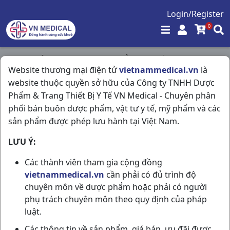
Login/Register
0
Trang chủ
/
Tim Mạch - Lợi Tiểu- Nội Tiết
/
Website thương mại điện tử
vietnammedical.vn
là
Fenosup 160mg H30v Belgium
website thuộc quyền sở hữu của Công ty TNHH Dược
Phẩm & Trang Thiết Bị Y Tế VN Medical - Chuyên phân
phối bán buôn dược phẩm, vật tư y tế, mỹ phẩm và các
sản phẩm được phép lưu hành tại Việt Nam.
LƯU Ý:
Các thành viên tham gia cộng đồng
vietnammedical.vn
cần phải có đủ trình độ
chuyên môn về dược phẩm hoặc phải có người
phụ trách chuyên môn theo quy định của pháp
luật.
Các thông tin về sản phẩm, giá bán, ưu đãi được