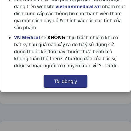
đăng trên website
vietnammedical.vn
nhằm mục
đích cung cấp các thông tin cho thành viên tham
gia một cách đầy đủ & chính xác các đặc tính của
sản phẩm.
FENOSUP 160MG H30V BELGIUM
VN Medical
sẽ
KHÔNG
chịu trách nhiệm khi có
bất kỳ hậu quả nào xảy ra do tự ý sử dụng sử
NSX:
Belgium
dụng thuốc kê đơn hay thuốc chữa bệnh mà
không tuân thủ theo sự hướng dẫn của bác sĩ,
Nhóm hàng:
Tim Mạch - Lợi Tiểu- Nội Tiết,
dược sĩ hoặc người có chuyên môn về Y - Dược.
Chia sẻ qua mạng xã hội:
Tôi đồng ý