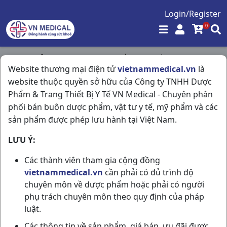
Login/Register
0
Trang chủ
/
Tim Mạch - Lợi Tiểu- Nội Tiết
/
Website thương mại điện tử
vietnammedical.vn
là
Fenostad 200mg H3vi10v Stellapharm
website thuộc quyền sở hữu của Công ty TNHH Dược
Phẩm & Trang Thiết Bị Y Tế VN Medical - Chuyên phân
phối bán buôn dược phẩm, vật tư y tế, mỹ phẩm và các
sản phẩm được phép lưu hành tại Việt Nam.
LƯU Ý:
Các thành viên tham gia cộng đồng
vietnammedical.vn
cần phải có đủ trình độ
chuyên môn về dược phẩm hoặc phải có người
phụ trách chuyên môn theo quy định của pháp
luật.
Các thông tin về sản phẩm, giá bán, ưu đãi được