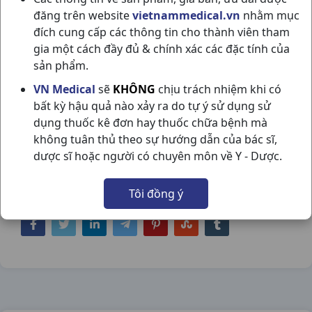
đăng trên website
vietnammedical.vn
nhằm mục
đích cung cấp các thông tin cho thành viên tham
gia một cách đầy đủ & chính xác các đặc tính của
sản phẩm.
FENOSTAD 200MG H3VI10V
VN Medical
sẽ
KHÔNG
chịu trách nhiệm khi có
bất kỳ hậu quả nào xảy ra do tự ý sử dụng sử
STELLAPHARM
dụng thuốc kê đơn hay thuốc chữa bệnh mà
NSX:
Stellapharm
không tuân thủ theo sự hướng dẫn của bác sĩ,
dược sĩ hoặc người có chuyên môn về Y - Dược.
Nhóm hàng:
Tim Mạch - Lợi Tiểu- Nội Tiết,
Tôi đồng ý
Chia sẻ qua mạng xã hội: