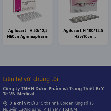
Agilosart - H 50/12,5
Agilosart-H 100/12,5
H60vn Agimexpharm
H3vi10vn
Agimexpharm
Liên hệ với chúng tôi
Công ty TNHH Dược Phẩm và Trang Thiết Bị Y
Tế VN Medical
Địa chỉ VP:
Lầu 15 tòa nhà Golden King số 15
Nguyễn Lương Bằng, P. Tân Mỹ, Tp.HCM