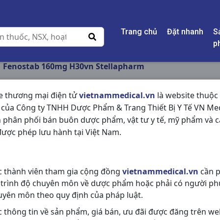
Trang chủ
Đặt nhanh
S
p
Fenostab 160mg H30vn Stellapharm
e thương mại điện tử
vietnammedical.vn
là website thuộc
 của Công ty TNHH Dược Phẩm & Trang Thiết Bị Y Tế VN Med
FENOSTAB 160MG H
 phân phối bán buôn dược phẩm, vật tư y tế, mỹ phẩm và c
ược phép lưu hành tại Việt Nam.
NSX:
Stellapharm
Nhóm hàng:
Tim Mạch - Lợi Tiểu- 
c thành viên tham gia cộng đồng
vietnammedical.vn
cần p
Chia sẻ qua mạng xã hội:
 trình độ chuyên môn về dược phẩm hoặc phải có người ph
uyên môn theo quy định của pháp luật.
c thông tin về sản phẩm, giá bán, ưu đãi được đăng trên we