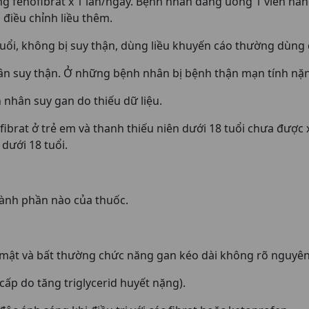
mg fenofibrat x 1 lần/ngày. Bệnh nhân đang uống 1 viên nan
điều chỉnh liều thêm.
uổi, không bị suy thận, dùng liều khuyến cáo thường dùng 
ân suy thận. Ở những bệnh nhân bị bệnh thận mạn tính nặn
nhân suy gan do thiếu dữ liệu.
fibrat ở trẻ em và thanh thiếu niên dưới 18 tuổi chưa được 
dưới 18 tuổi.
hành phần nào của thuốc.
mật và bất thường chức năng gan kéo dài không rõ nguyên
cấp do tăng triglycerid huyết nặng).