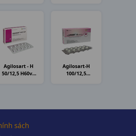
Pharma
Pharma
Agilosart - H
Agilosart-H
50/12,5 H60vn
100/12,5
Agimexpharm
H3vi10vn
Agimexpharm
hính sách