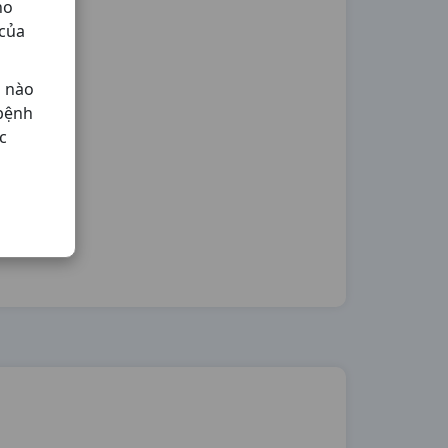
ho
 của
ả nào
 bệnh
c