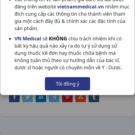
đăng trên website
vietnammedical.vn
nhằm mục
đích cung cấp các thông tin cho thành viên tham
gia một cách đầy đủ & chính xác các đặc tính của
sản phẩm.
FELODIPIN 5MG RETARD H10VI10V
VN Medical
sẽ
KHÔNG
chịu trách nhiệm khi có
bất kỳ hậu quả nào xảy ra do tự ý sử dụng sử
STELLAPHARM
dụng thuốc kê đơn hay thuốc chữa bệnh mà
NSX:
Stellapharm
không tuân thủ theo sự hướng dẫn của bác sĩ,
dược sĩ hoặc người có chuyên môn về Y - Dược.
Nhóm hàng:
Tim Mạch - Lợi Tiểu- Nội Tiết,
Tôi đồng ý
Chia sẻ qua mạng xã hội: