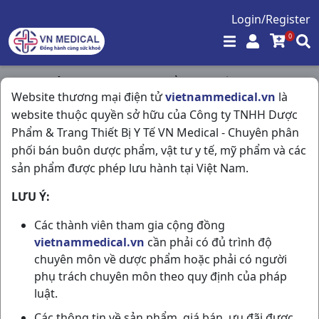
Login/Register
0
Trang chủ
/
Tim Mạch - Lợi Tiểu- Nội Tiết
/
Website thương mại điện tử
vietnammedical.vn
là
Felodipin 5mg Retard H10vi10v Stellapharm
website thuộc quyền sở hữu của Công ty TNHH Dược
Phẩm & Trang Thiết Bị Y Tế VN Medical - Chuyên phân
phối bán buôn dược phẩm, vật tư y tế, mỹ phẩm và các
sản phẩm được phép lưu hành tại Việt Nam.
LƯU Ý:
Các thành viên tham gia cộng đồng
vietnammedical.vn
cần phải có đủ trình độ
chuyên môn về dược phẩm hoặc phải có người
phụ trách chuyên môn theo quy định của pháp
luật.
Các thông tin về sản phẩm, giá bán, ưu đãi được