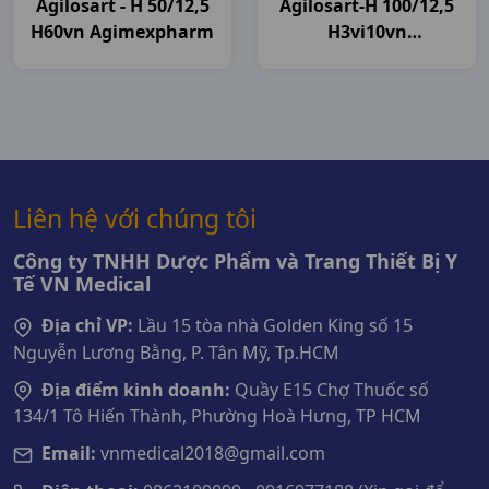
Agilosart - H 50/12,5
Agilosart-H 100/12,5
H60vn Agimexpharm
H3vi10vn
Agimexpharm
Liên hệ với chúng tôi
Công ty TNHH Dược Phẩm và Trang Thiết Bị Y
Tế VN Medical
Địa chỉ VP:
Lầu 15 tòa nhà Golden King số 15
Nguyễn Lương Bằng, P. Tân Mỹ, Tp.HCM
Địa điểm kinh doanh:
Quầy E15 Chợ Thuốc số
134/1 Tô Hiến Thành, Phường Hoà Hưng, TP HCM
Email:
vnmedical2018@gmail.com