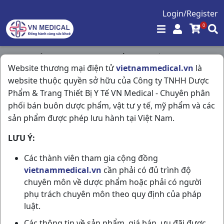
Login/Register
0
Trang chủ
/
Tim Mạch - Lợi Tiểu- Nội Tiết
/
Website thương mại điện tử
vietnammedical.vn
là
Erilcar 5mg H30vn Pymepharco
website thuộc quyền sở hữu của Công ty TNHH Dược
Phẩm & Trang Thiết Bị Y Tế VN Medical - Chuyên phân
phối bán buôn dược phẩm, vật tư y tế, mỹ phẩm và các
sản phẩm được phép lưu hành tại Việt Nam.
LƯU Ý:
Các thành viên tham gia cộng đồng
vietnammedical.vn
cần phải có đủ trình độ
chuyên môn về dược phẩm hoặc phải có người
phụ trách chuyên môn theo quy định của pháp
luật.
Các thông tin về sản phẩm, giá bán, ưu đãi được