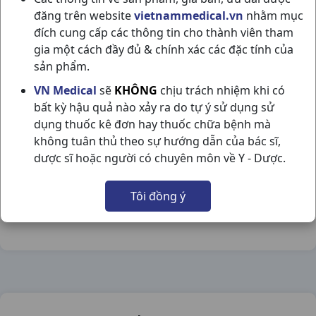
đăng trên website
vietnammedical.vn
nhằm mục
đích cung cấp các thông tin cho thành viên tham
gia một cách đầy đủ & chính xác các đặc tính của
sản phẩm.
ERILCAR 5MG H30VN PYMEPHARCO
VN Medical
sẽ
KHÔNG
chịu trách nhiệm khi có
bất kỳ hậu quả nào xảy ra do tự ý sử dụng sử
NSX:
Pymepharco
dụng thuốc kê đơn hay thuốc chữa bệnh mà
không tuân thủ theo sự hướng dẫn của bác sĩ,
Nhóm hàng:
Tim Mạch - Lợi Tiểu- Nội Tiết,
dược sĩ hoặc người có chuyên môn về Y - Dược.
Chia sẻ qua mạng xã hội:
Tôi đồng ý