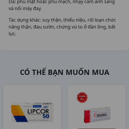
Da: phù mặt hoặc phù mạch, nhạy cảm ánh sáng
và nổi mày đay.
Tác dụng khác: suy thận, thiểu niệu, rối loạn chức
năng thận, đau sườn, chứng vú to ở đàn ông, bất
lực.
CÓ THỂ BẠN MUỐN MUA