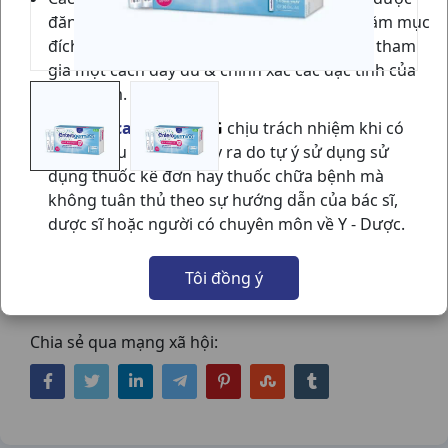
đăng trên website
vietnammedical.vn
nhằm mục
đích cung cấp các thông tin cho thành viên tham
gia một cách đầy đủ & chính xác các đặc tính của
sản phẩm.
VN Medical
sẽ
KHÔNG
chịu trách nhiệm khi có
bất kỳ hậu quả nào xảy ra do tự ý sử dụng sử
dụng thuốc kê đơn hay thuốc chữa bệnh mà
không tuân thủ theo sự hướng dẫn của bác sĩ,
ENTEROGERMINA H20ỐNG5ML SANOFI
dược sĩ hoặc người có chuyên môn về Y - Dược.
NSX:
Sanofi
Tôi đồng ý
Nhóm hàng:
Tiêu Hóa - Gan - Mật - Thận,
Chia sẻ qua mạng xã hội: