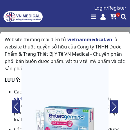
Login/Register
0
Trang chủ
/
Tiêu Hóa - Gan - Mật - Thận
/
Website thương mại điện tử
vietnammedical.vn
là
Enterogermina H20ống5ml Sanofi
website thuộc quyền sở hữu của Công ty TNHH Dược
Phẩm & Trang Thiết Bị Y Tế VN Medical - Chuyên phân
phối bán buôn dược phẩm, vật tư y tế, mỹ phẩm và các
sản phẩm được phép lưu hành tại Việt Nam.
LƯU Ý:
Các thành viên tham gia cộng đồng
vietnammedical.vn
cần phải có đủ trình độ
chuyên môn về dược phẩm hoặc phải có người
phụ trách chuyên môn theo quy định của pháp
luật.
Các thông tin về sản phẩm, giá bán, ưu đãi được