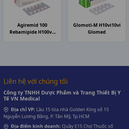
Agiremid 100
Glomoti-M H10vi10vi
Rebamipide H100vn
Glomed
Agimexpharm
Liên hệ với chúng tôi
Công ty TNHH Dược Phẩm và Trang Thiết Bị Y
Tế VN Medical
Địa chỉ VP:
Lầu 15 tòa nhà Golden King số 15
Nguyễn Lương Bằng, P. Tân Mỹ, Tp.HCM
Địa điểm kinh doanh:
Quầy E15 Chợ Thuốc số