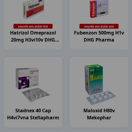
Hatrizol Omeprazol
Fubenzon 500mg H1v
20mg H3vi10v DHG
DHG Pharma
Pharma
Stadnex 40 Cap
Maloxid H80v
H4vi7vna Stellapharm
Mekophar