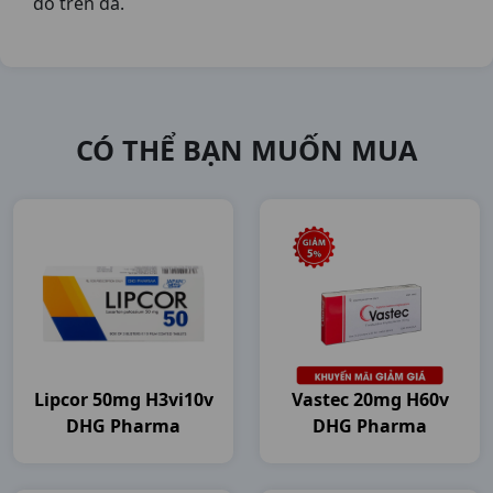
đỏ trên da.
CÓ THỂ BẠN MUỐN MUA
Lipcor 50mg H3vi10v
Vastec 20mg H60v
DHG Pharma
DHG Pharma