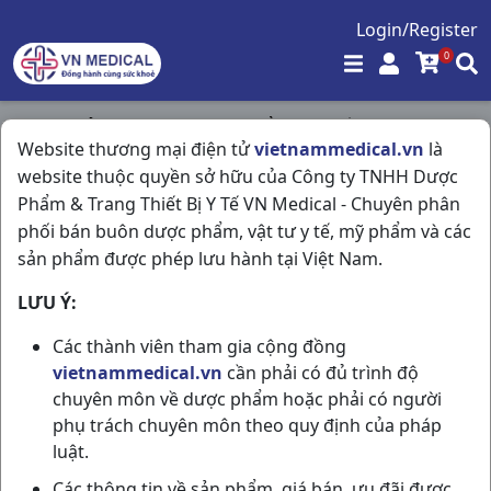
Login/Register
0
Trang chủ
/
Tim Mạch - Lợi Tiểu- Nội Tiết
/
Website thương mại điện tử
vietnammedical.vn
là
Dorocron-mr 30mg H60vn Domesco
website thuộc quyền sở hữu của Công ty TNHH Dược
Phẩm & Trang Thiết Bị Y Tế VN Medical - Chuyên phân
phối bán buôn dược phẩm, vật tư y tế, mỹ phẩm và các
sản phẩm được phép lưu hành tại Việt Nam.
LƯU Ý:
Các thành viên tham gia cộng đồng
vietnammedical.vn
cần phải có đủ trình độ
chuyên môn về dược phẩm hoặc phải có người
phụ trách chuyên môn theo quy định của pháp
luật.
Các thông tin về sản phẩm, giá bán, ưu đãi được