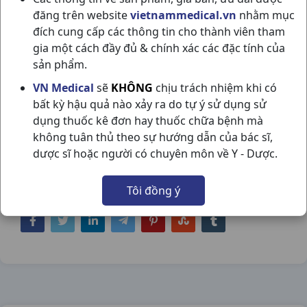
đăng trên website
vietnammedical.vn
nhằm mục
đích cung cấp các thông tin cho thành viên tham
gia một cách đầy đủ & chính xác các đặc tính của
sản phẩm.
DOROCRON-MR 30MG H60VN
VN Medical
sẽ
KHÔNG
chịu trách nhiệm khi có
bất kỳ hậu quả nào xảy ra do tự ý sử dụng sử
DOMESCO
dụng thuốc kê đơn hay thuốc chữa bệnh mà
NSX:
Domesco
không tuân thủ theo sự hướng dẫn của bác sĩ,
dược sĩ hoặc người có chuyên môn về Y - Dược.
Nhóm hàng:
Tim Mạch - Lợi Tiểu- Nội Tiết,
Tôi đồng ý
Chia sẻ qua mạng xã hội: