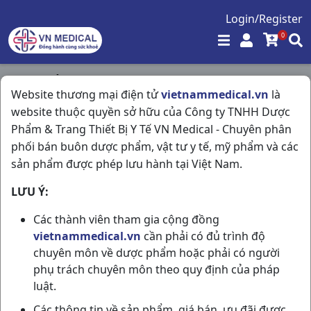
Login/Register
0
Trang chủ
/
Website thương mại điện tử
vietnammedical.vn
là
Giảm Đau - Kháng Viêm - Giãn Cơ - Xương Khớp - Gout
website thuộc quyền sở hữu của Công ty TNHH Dược
/
Dolnaltic H100v Nadyphar
Phẩm & Trang Thiết Bị Y Tế VN Medical - Chuyên phân
phối bán buôn dược phẩm, vật tư y tế, mỹ phẩm và các
sản phẩm được phép lưu hành tại Việt Nam.
LƯU Ý:
Các thành viên tham gia cộng đồng
vietnammedical.vn
cần phải có đủ trình độ
chuyên môn về dược phẩm hoặc phải có người
phụ trách chuyên môn theo quy định của pháp
luật.
Các thông tin về sản phẩm, giá bán, ưu đãi được