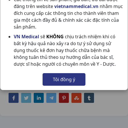
đăng trên website
vietnammedical.vn
nhằm mục
đích cung cấp các thông tin cho thành viên tham
gia một cách đầy đủ & chính xác các đặc tính của
sản phẩm.
VN Medical
sẽ
KHÔNG
chịu trách nhiệm khi có
DOLNALTIC H100V NADYPHAR
bất kỳ hậu quả nào xảy ra do tự ý sử dụng sử
dụng thuốc kê đơn hay thuốc chữa bệnh mà
NSX:
Nadyphar
không tuân thủ theo sự hướng dẫn của bác sĩ,
dược sĩ hoặc người có chuyên môn về Y - Dược.
Nhóm hàng:
Giảm Đau - Kháng Viêm - Giãn
Cơ - Xương Khớp - Gout,
Tôi đồng ý
Chia sẻ qua mạng xã hội: