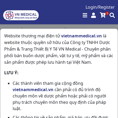
Login/Register
0
Trang chủ
/
Tim Mạch - Lợi Tiểu- Nội Tiết
/
Website thương mại điện tử
vietnammedical.vn
là
Czartan-50mg H50vn Macleods
website thuộc quyền sở hữu của Công ty TNHH Dược
Phẩm & Trang Thiết Bị Y Tế VN Medical - Chuyên phân
phối bán buôn dược phẩm, vật tư y tế, mỹ phẩm và các
sản phẩm được phép lưu hành tại Việt Nam.
LƯU Ý:
Các thành viên tham gia cộng đồng
vietnammedical.vn
cần phải có đủ trình độ
chuyên môn về dược phẩm hoặc phải có người
phụ trách chuyên môn theo quy định của pháp
luật.
Các thông tin về sản phẩm, giá bán, ưu đãi được