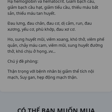
Hạ hemoglobin và hematocrit. Giảm bạch cầu,
giảm bạch cầu hạt, giảm tiểu cầu, thiếu máu bất
sản, thiếu máu tan huyết.
Đau lưng, đau chân, đau cơ, dị cảm, run, đau
xương, yếu cơ, phù khớp, đau xơ cơ.
Ho, sung huyết mũi, viêm xoang, khó thở, viêm phế
quản, chảy máu cam, viêm mũi, sung huyết đường
thở, khó chịu ở họng..vv...
Chú ý đề phòng:
Thận trọng với bệnh nhân bị giảm thể tích nội
mạch, Suy gan, hẹp động mạch thận.
CÓ THỂ BẠN MUỐN MUA