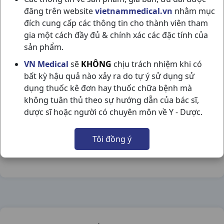
đăng trên website
vietnammedical.vn
nhằm mục
đích cung cấp các thông tin cho thành viên tham
gia một cách đầy đủ & chính xác các đặc tính của
sản phẩm.
CZARTAN-50MG H50VN MACLEODS
VN Medical
sẽ
KHÔNG
chịu trách nhiệm khi có
bất kỳ hậu quả nào xảy ra do tự ý sử dụng sử
NSX:
Macleods
dụng thuốc kê đơn hay thuốc chữa bệnh mà
không tuân thủ theo sự hướng dẫn của bác sĩ,
Nhóm hàng:
Tim Mạch - Lợi Tiểu- Nội Tiết,
dược sĩ hoặc người có chuyên môn về Y - Dược.
Chia sẻ qua mạng xã hội:
Tôi đồng ý