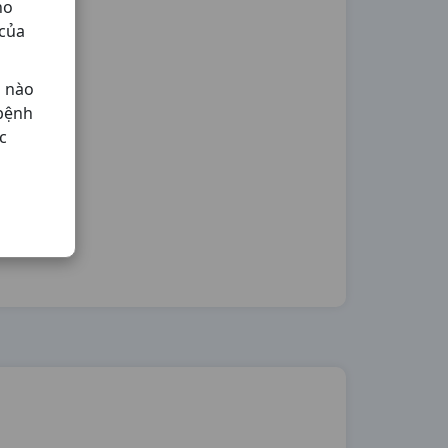
ho
 của
ả nào
 bệnh
c