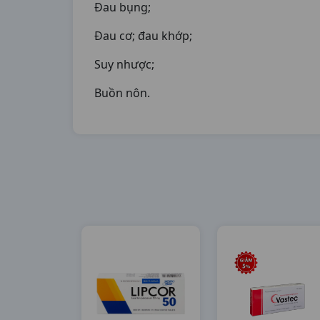
Đau bụng;
Đau cơ; đau khớp;
Suy nhược;
Buồn nôn.