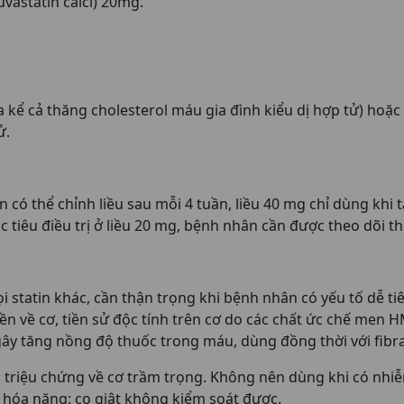
vastatin calci) 20mg.
 kể cả thăng cholesterol máu gia đình kiểu dị hợp tử) hoặc r
ử.
n có thể chỉnh liều sau mỗi 4 tuần, liều 40 mg chỉ dùng kh
tiêu điều trị ở liều 20 mg, bệnh nhân cần được theo dõi t
statin khác, cần thận trọng khi bệnh nhân có yếu tố dễ tiê
yền về cơ, tiền sử độc tính trên cơ do các chất ức chế men 
 gây tăng nồng độ thuốc trong máu, dùng đồng thời với fibr
triệu chứng về cơ trầm trọng. Không nên dùng khi có nhi
ển hóa nặng: co giật không kiểm soát được.