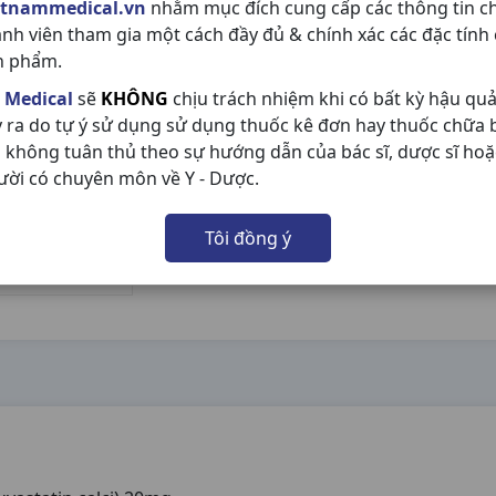
etnammedical.vn
nhằm mục đích cung cấp các thông tin c
ành viên tham gia một cách đầy đủ & chính xác các đặc tính
n phẩm.
 Medical
sẽ
KHÔNG
chịu trách nhiệm khi có bất kỳ hậu qu
y ra do tự ý sử dụng sử dụng thuốc kê đơn hay thuốc chữa
 không tuân thủ theo sự hướng dẫn của bác sĩ, dược sĩ hoặ
ười có chuyên môn về Y - Dược.
Tôi đồng ý