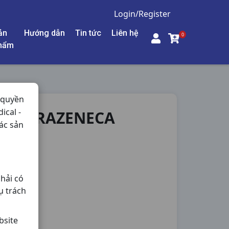
Login/Register
ản
Hướng dẫn
Tin tức
Liên hệ
0
hẩm
 quyền
ical -
V ASTRAZENECA
ác sản
Nội Tiết,
hải có
ụ trách
bsite