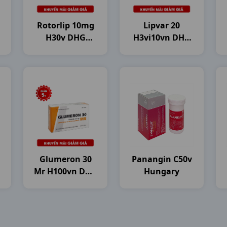
Rotorlip 10mg
Lipvar 20
H30v DHG
H3vi10vn DHG
Pharma
Pharma
Glumeron 30
Panangin C50v
Mr H100vn DHG
Hungary
Pharma