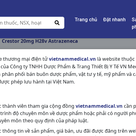
Trang chủ
Đặt nhanh
S
p
Crestor 20mg H28v Astrazeneca
e thương mại điện tử
vietnammedical.vn
là website thuộc
 của Công ty TNHH Dược Phẩm & Trang Thiết Bị Y Tế VN Med
CRESTOR 20MG H28
 phân phối bán buôn dược phẩm, vật tư y tế, mỹ phẩm và c
ược phép lưu hành tại Việt Nam.
NSX:
Astrazeneca
Nhóm hàng:
Tim Mạch - Lợi Tiểu- 
c thành viên tham gia cộng đồng
vietnammedical.vn
cần p
Chia sẻ qua mạng xã hội:
 trình độ chuyên môn về dược phẩm hoặc phải có người ph
uyên môn theo quy định của pháp luật.
c thông tin về sản phẩm, giá bán, ưu đãi được đăng trên we