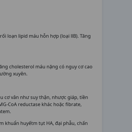
ối loạn lipid máu hỗn hợp (loại llB). Tăng
i tăng cholesterol máu nặng có nguy cơ cao
hường xuyên.
u cơ vân như suy thận, nhược giáp, tiền
HMG-CoA reductase khác hoặc fibrate,
atem.
ễm khuẩn huyếtm tụt HA, đại phẫu, chấn