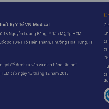
C
iết Bị Y Tế VN Medical
Giớ
Ch
số 15 Nguyễn Lương Bằng, P. Tân Mỹ, Tp.HCM
Ch
ốc số 134/1 Tô Hiến Thành, Phường Hoà Hưng, TP
Ch
Ch
 gọi để được tư vấn và giao hàng tận nơi)
Hư
 HCM cấp ngày 13 tháng 12 năm 2018
Ch
dụ