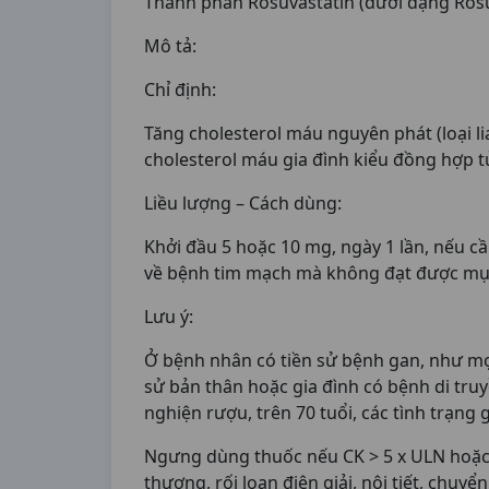
Thành phần Rosuvastatin (dưới dạng Rosu
Mô tả:
Chỉ định:
Tăng cholesterol máu nguyên phát (loại lia
cholesterol máu gia đình kiểu đồng hợp t
Liều lượng – Cách dùng:
Khởi đầu 5 hoặc 10 mg, ngày 1 lần, nếu cầ
về bệnh tim mạch mà không đạt được mục 
Lưu ý:
Ở bệnh nhân có tiền sử bệnh gan, như mọi 
sử bản thân hoặc gia đình có bệnh di tru
nghiện rượu, trên 70 tuổi, các tình trạng
Ngưng dùng thuốc nếu CK > 5 x ULN hoặc 
thương, rối loạn điện giải, nội tiết, chuy