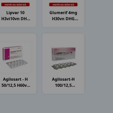
Lipvar 10
Glumerif 4mg
H3vi10vn DHG
H30vn DHG
Pharma
Pharma
Agilosart - H
Agilosart-H
50/12,5 H60vn
100/12,5
Agimexpharm
H3vi10vn
Agimexpharm