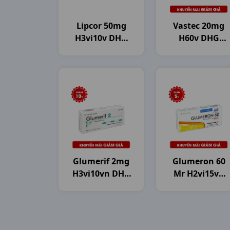
Lipcor 50mg
Vastec 20mg
H3vi10v DHG
H60v DHG
Pharma
Pharma
Glumerif 2mg
Glumeron 60
H3vi10vn DHG
Mr H2vi15vn
Pharma
Dhg