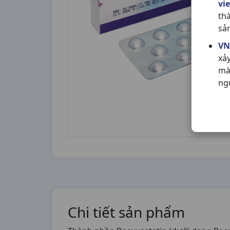
vi
th
sả
VN
xả
mà
ng
Chi tiết sản phẩm