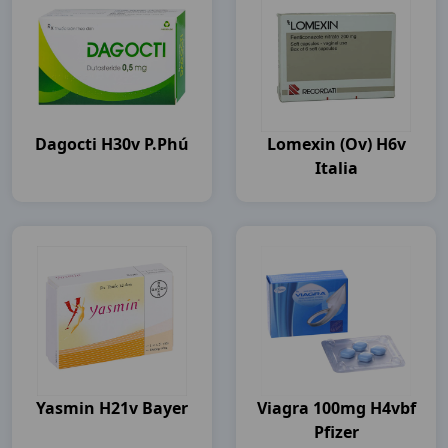
Dagocti H30v P.Phú
Lomexin (ov) H6v
Italia
Yasmin H21v Bayer
Viagra 100mg H4vbf
Pfizer