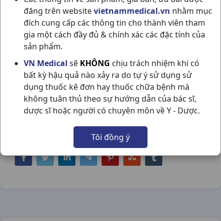
đăng trên website
vietnammedical.vn
nhằm mục
đích cung cấp các thông tin cho thành viên tham
gia một cách đầy đủ & chính xác các đặc tính của
sản phẩm.
CANDID V6 (OV) H6V GLENMARK
VN Medical
sẽ
KHÔNG
chịu trách nhiệm khi có
bất kỳ hậu quả nào xảy ra do tự ý sử dụng sử
NSX:
Glenmark
dụng thuốc kê đơn hay thuốc chữa bệnh mà
không tuân thủ theo sự hướng dẫn của bác sĩ,
Nhóm hàng:
Nội Tiết Tố - Phụ Khoa - Nam
dược sĩ hoặc người có chuyên môn về Y - Dược.
Khoa,
Tôi đồng ý
Chia sẻ qua mạng xã hội: