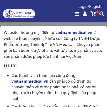
Login/Register
0
Trang chủ
/
Nội Tiết Tố - Phụ Khoa - Nam Khoa
/
Website thương mại điện tử
vietnammedical.vn
là
Candid V6 (ov) H6v Glenmark
website thuộc quyền sở hữu của Công ty TNHH Dược
Phẩm & Trang Thiết Bị Y Tế VN Medical - Chuyên phân
phối bán buôn dược phẩm, vật tư y tế, mỹ phẩm và các
sản phẩm được phép lưu hành tại Việt Nam.
LƯU Ý:
Các thành viên tham gia cộng đồng
vietnammedical.vn
cần phải có đủ trình độ
chuyên môn về dược phẩm hoặc phải có người
phụ trách chuyên môn theo quy định của pháp
luật.
Các thông tin về sản phẩm, giá bán, ưu đãi được