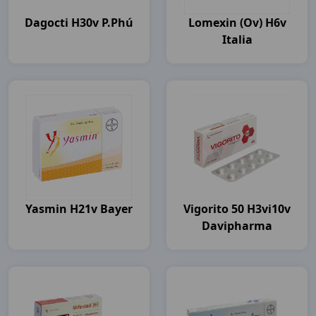
Dagocti H30v P.Phú
Lomexin (ov) H6v
Italia
Yasmin H21v Bayer
Vigorito 50 H3vi10v
Davipharma