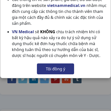
đăng trên website
vietnammedical.vn
nhằm mục
đích cung cấp các thông tin cho thành viên tham
gia một cách đầy đủ & chính xác các đặc tính của
sản phẩm.
VIAGRA 100MG H4VBF PFIZER
VN Medical
sẽ
KHÔNG
chịu trách nhiệm khi có
bất kỳ hậu quả nào xảy ra do tự ý sử dụng sử
NSX:
Pfizer
dụng thuốc kê đơn hay thuốc chữa bệnh mà
không tuân thủ theo sự hướng dẫn của bác sĩ,
Nhóm hàng:
Nội Tiết Tố - Phụ Khoa - Nam
dược sĩ hoặc người có chuyên môn về Y - Dược.
Khoa,
Tôi đồng ý
Chia sẻ qua mạng xã hội: