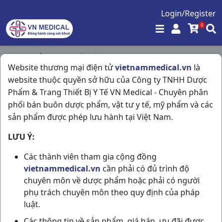
Login/Register
0
Trang chủ
/
Nội Tiết Tố - Phụ Khoa - Nam Khoa
/
Website thương mại điện tử
vietnammedical.vn
là
Viagra 100mg H4vbf Pfizer
website thuộc quyền sở hữu của Công ty TNHH Dược
Phẩm & Trang Thiết Bị Y Tế VN Medical - Chuyên phân
phối bán buôn dược phẩm, vật tư y tế, mỹ phẩm và các
sản phẩm được phép lưu hành tại Việt Nam.
LƯU Ý:
Các thành viên tham gia cộng đồng
vietnammedical.vn
cần phải có đủ trình độ
chuyên môn về dược phẩm hoặc phải có người
phụ trách chuyên môn theo quy định của pháp
luật.
Các thông tin về sản phẩm, giá bán, ưu đãi được